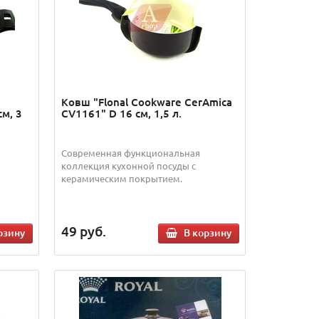
Ковш "Flonal Cookware CerAmica
см, 3
CV1161" D 16 см, 1,5 л.
Современная функциональная
коллекция кухонной посуды с
керамическим покрытием.
49
руб.
рзину
В корзину