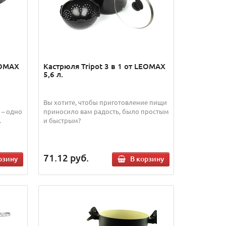
EOMAX
Кастрюля Tripot 3 в 1 от LEOMAX
5,6 л.
Вы хотите, чтобы приготовление пищи
 – одно
приносило вам радость, было простым
.
и быстрым?
71.12
руб.
рзину
В корзину