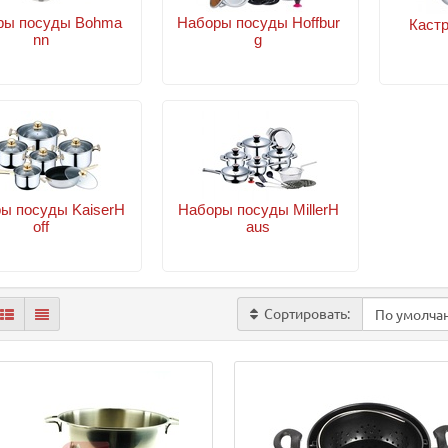
ры посуды Bohma
Наборы посуды Hoffbur
Каст
nn
g
ы посуды KaiserH
Наборы посуды MillerH
off
aus
Сортировать: