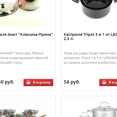
юля Амет "Классика-Прима"
Кастрюля Tripot 3 в 1 от L
2,3 л.
ля АМЕТ "Классика. Прима"
Тогда мы рады представить вам
влена из высококачественной
кастрюлю Tripot 3 в 1 от LEOMAX
еющей стали.
из лучших кухонных изобретен..
60
руб.
56
руб.
В корзину
В ко