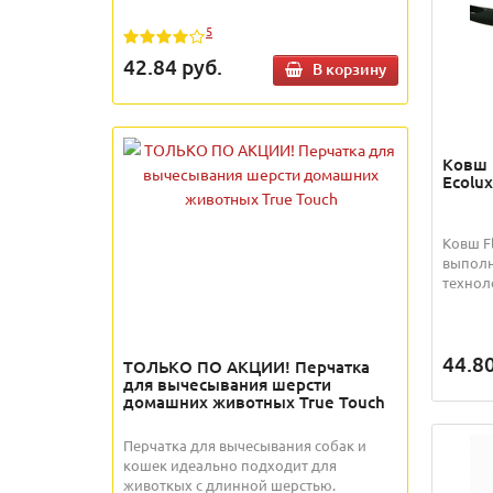
5
42.84
руб.
В корзину
Ковш 
Ecolux
Ковш Fl
выполн
техноло
44.8
ТОЛЬКО ПО АКЦИИ! Перчатка
для вычесывания шерсти
домашних животных True Touch
Перчатка для вычесывания собак и
кошек идеально подходит для
животкых с длинной шерстью.