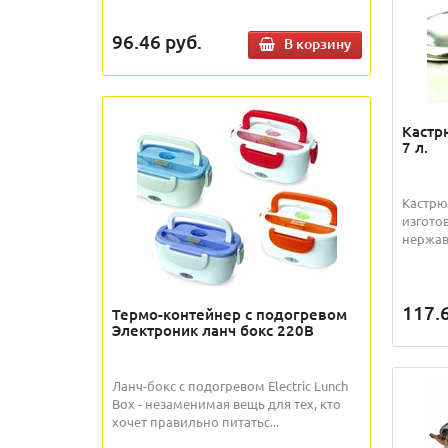
96.46
руб.
В корзину
Кастр
7 л.
Кастрю
изгото
нержав
117.
Термо-контейнер с подогревом
Электроник ланч бокс 220В
Ланч-бокс с подогревом Electric Lunch
Box - незаменимая вещь для тех, кто
хочет правильно питатьс...