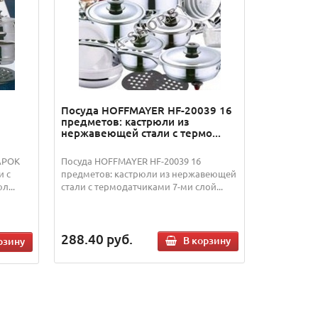
Посуда HOFFMAYER HF-20039 16
предметов: кастрюли из
нержавеющей стали с термо...
АРОК
Посуда HOFFMAYER HF-20039 16
и с
предметов: кастрюли из нержавеющей
...
стали с термодатчиками 7-ми слой...
288.40
руб.
В корзину
рзину