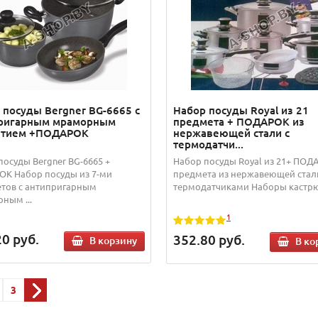
 посуды Bergner BG-6665 с
Набор посуды Royal из 21
ригарным мраморным
предмета + ПОДАРОК из
ытием +ПОДАРОК
нержавеющей стали с
термодатчи...
посуды Bergner BG-6665 +
Набор посуды Royal из 21+ ПОД
К Набор посуды из 7-ми
предмета из нержавеющей стал
тов с антипригарным
термодатчиками Наборы кастрюл
ным ...
1
20
руб.
352.80
руб.
В корзину
В ко
3