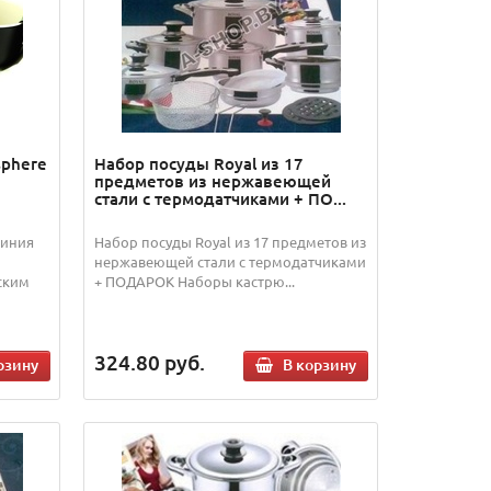
sphere
Набор посуды Royal из 17
предметов из нержавеющей
стали с термодатчиками + ПО...
миния
Набор посуды Royal из 17 предметов из
нержавеющей стали с термодатчиками
ским
+ ПОДАРОК Наборы кастрю...
324.80
руб.
рзину
В корзину