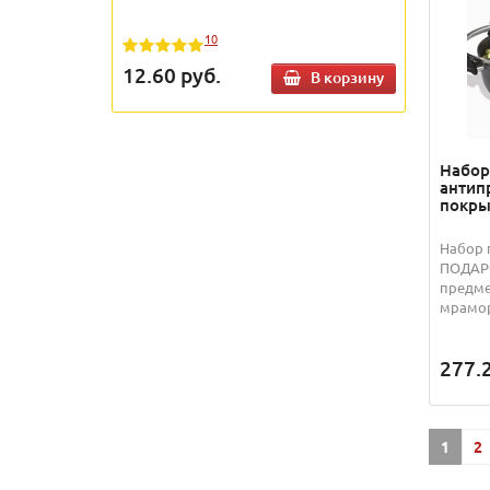
10
12.60
руб.
В корзину
Набор
антип
покр
Набор 
ПОДАРО
предме
мрамор
277.
1
2