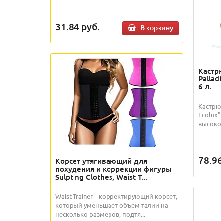
31.84
руб.
В корзину
Кастр
Pallad
6 л.
Кастрюл
Ecolux
высоко
78.9
Корсет утягивающий для
похудения и коррекции фигуры
Sulpting Clothes, Waist T...
Waist Trainer – корректирующий корсет,
который уменьшает объем талии на
несколько размеров, подтя...