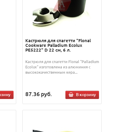
Кастрюля для спагетти "Flonal
Cookware Palladium Ecolux
PE5222" D 22 см, 6 л.
Кастрюля для спагетти Flonal "Palladium
Ecolux" изготовлена из алюминия с
высококачественным кера...
87.36
руб.
рзину
В корзину