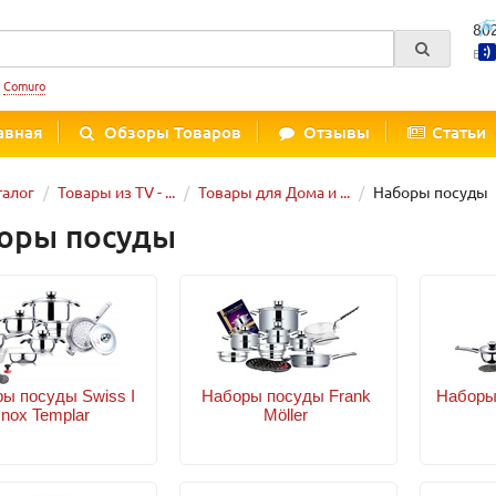
80
Вре
:
Comuro
авная
Обзоры Товаров
Отзывы
Статьи
талог
Товары из TV - ...
Товары для Дома и ...
Наборы посуды
оры посуды
ы посуды Swiss I
Наборы посуды Frank
Наборы
nox Templar
Möller