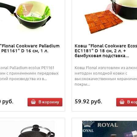
"Flonal Cookware Palladium
Ковш "Flonal Cookware Eco
 PE1161" D 16 см, 1 л.
EC1181" D 18 см, 2 л. +
бамбуковая подставка...
onal Palladium ecolux PE1161
Ковш Flonal изготовлен из алю
ен с применением передовых
методом холодной ковки с
гий производства из в...
высококачественным керамиче
покры...
0
руб.
59.92
руб.
В корзину
В ко