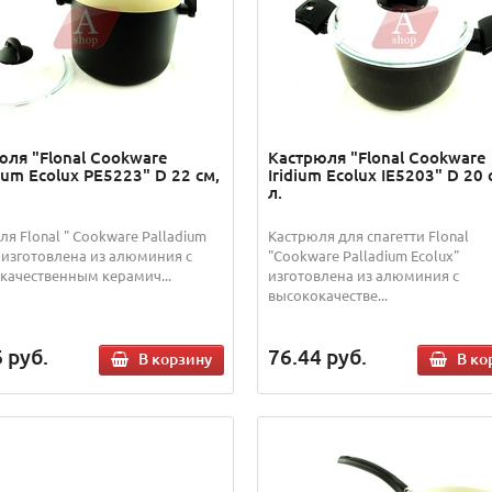
юля "Flonal Cookware
Кастрюля "Flonal Cookware
ium Ecolux PE5223" D 22 см,
Iridium Ecolux IE5203" D 20 
л.
я Flonal " Cookware Palladium
Кастрюля для спагетти Flonal
" изготовлена из алюминия с
"Cookware Palladium Ecolux"
качественным керамич...
изготовлена из алюминия с
высококачестве...
6
руб.
76.44
руб.
В корзину
В ко