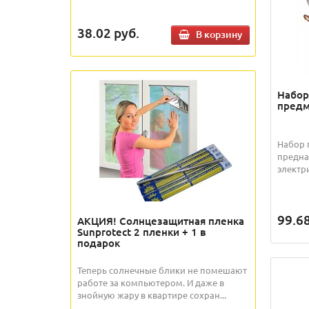
38.02
руб.
В корзину
Набор
предм
Набор 
предна
электри
99.6
АКЦИЯ! Солнцезащитная пленка
Sunprotect 2 пленки + 1 в
подарок
Теперь солнечные блики не помешают
работе за компьютером. И даже в
знойную жару в квартире сохран...