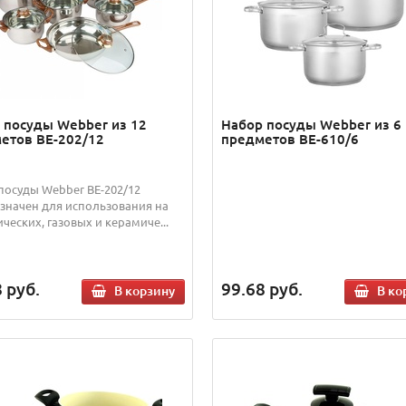
 посуды Webber из 12
Набор посуды Webber из 6
етов ВЕ-202/12
предметов BE-610/6
посуды Webber BE-202/12
значен для использования на
ческих, газовых и керамиче...
8
руб.
99.68
руб.
В корзину
В ко