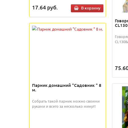
17.64
руб.
В корзину
Говор
CL130
Говоря
CL1308A
75.6
Парник домашний "Садовник " 8
м.
Собрать такой парник можно своими
руками и всего за несколько минут!