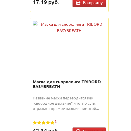
17.19
руб.
В корзину
Маска для снорклинга TRIBORD
EASYBREATH
Название маски переводится как
"свободное дыхание", что, по сути,
отражает прямое назначение этой...
1
42.34
руб.