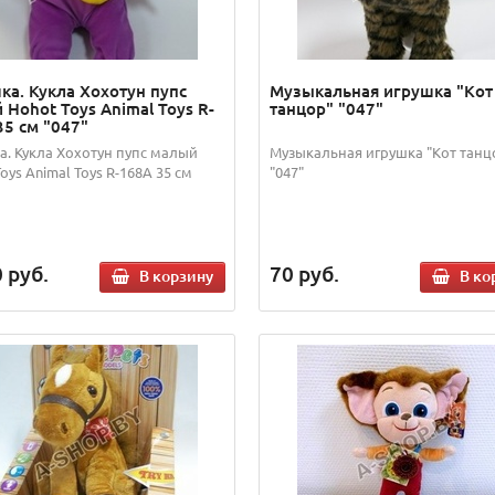
ка. Кукла Хохотун пупс
Музыкальная игрушка "Кот
 Hohot Toys Animal Toys R-
танцор" "047"
35 см "047"
а. Кукла Хохотун пупс малый
Музыкальная игрушка "Кот танц
oys Animal Toys R-168A 35 см
"047"
0
руб.
70
руб.
В корзину
В ко