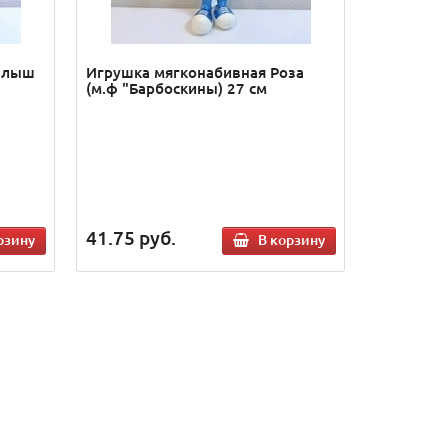
алыш
Игрушка мягконабивная Роза
(м.ф "Барбоскины) 27 см
41.75
руб.
рзину
В корзину