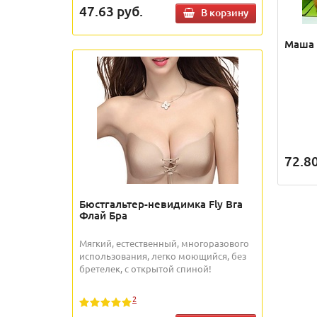
47.63
руб.
В корзину
Маша 
72.8
Бюстгальтер-невидимка Fly Bra
Флай Бра
Мягкий, естественный, многоразового
использования, легко моющийся, без
бретелек, с открытой спиной!
2