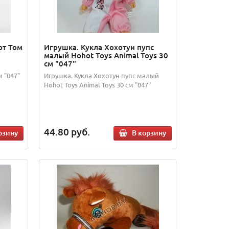
от Том
Игрушка. Кукла Хохотун пупс
малый Hohot Toys Animal Toys 30
см "047"
 "047"
Игрушка. Кукла Хохотун пупс малый
Hohot Toys Animal Toys 30 см "047"
44.80
руб.
рзину
В корзину