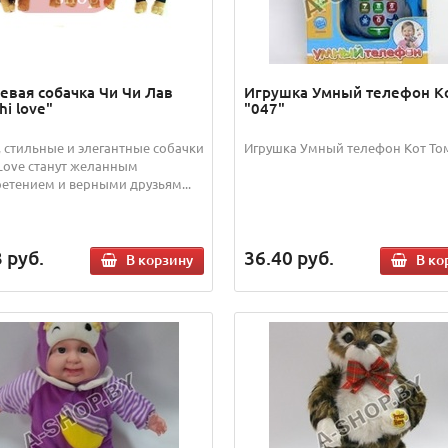
вая собачка Чи Чи Лав
Игрушка Умный телефон К
hi love"
"047"
 стильные и элегантные собачки
Игрушка Умный телефон Кот Том
 Love станут желанным
етением и верными друзьям...
3
руб.
36.40
руб.
В корзину
В ко