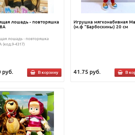
ящая лошадь - повторяшка
Игрушка мягконабивная М
8A
(м.ф "Барбоскины) 20 см
щая лошадь - повторяшка
 (код.9-4317)
0
руб.
41.75
руб.
В корзину
В ко