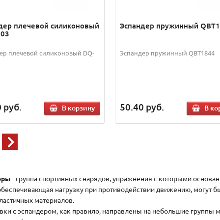
дер плечевой силиконовый
Эспандер пружинный QBT
C03
ер плечевой силиконовый DQ-
Эспандер пружинный QBT1844
0
руб.
50.40
руб.
В корзину
В ко
еры
- группа спортивных снарядов, упражнения с которыми основан
 обеспечивающая нагрузку при противодействии движению, могут б
эластичных материалов.
вки с эспандером, как правило, направлены на небольшие группы