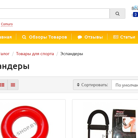
80
Вре
:
Comuro
авная
Обзоры Товаров
Отзывы
Статьи
талог
Товары для спорта
Эспандеры
андеры
Сортировать: