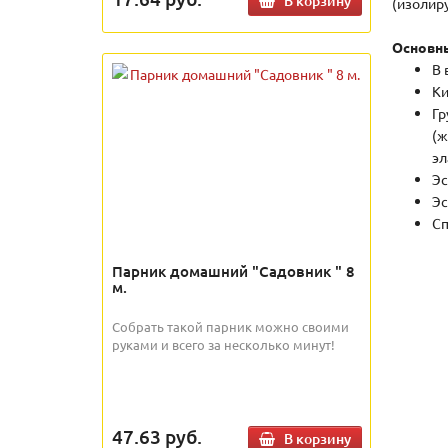
В корзину
(изолир
Основны
В 
Ки
Гр
(ж
эл
Эс
Эс
Сп
Парник домашний "Садовник " 8
м.
Собрать такой парник можно своими
руками и всего за несколько минут!
47.63
руб.
В корзину