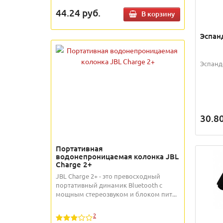
44.24
руб.
В корзину
Эспан
Эспанд
30.8
Портативная
водонепроницаемая колонка JBL
Charge 2+
JBL Charge 2+ - это превосходный
портативный динамик Bluetooth с
мощным стереозвуком и блоком пит...
2