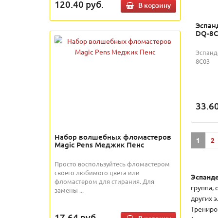
120.40
руб.
В корзину
Эспан
DQ-8
Эспанд
8C03
33.6
Набор волшебных фломастеров
1
2
Magic Pens Меджик Пенс
Просто воспользуйтесь фломастером
своего любимого цвета или
Эспанд
фломастером для стирания. Для
группа,
замены ...
других 
Трениро
17.64
руб.