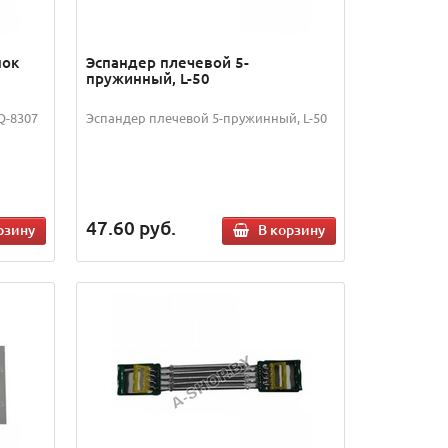
нок
Эспандер плечевой 5-
пружинный, L-50
Q-8307
Эспандер плечевой 5-пружинный, L-50
47.60
руб.
рзину
В корзину