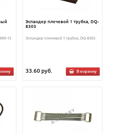
вый
Эспандер плечевой 1 трубка, DQ-
8303
909-15
Эспандер плечевой 1 трубка, DQ-8303
33.60
руб.
рзину
В корзину