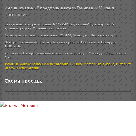
Индивидуальный предприниматель Гринкевич Михаил
Иосифович
Свидетельство о регистрации № 192581526, выдано18 декабря 2015г.
администрацией Фрунзенского района.
Адрес для почтовых отправлений: 220140, Минск, ул. Лещинского д 45.
Дата регистрации магазина в Торговом реестре Республики Беларусь
18.02.2016 г
Книга жалоб и предложений находится по адресу: г.Минск, ул. Лещинского
д.45.
Купить в Минске
Товары с Телемагазина TV-Shop
,
Магазин на диване
,
Интернет
магазин
Телемагазин
Схема проезда