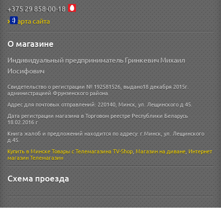
+375 29 858-00-18
Карта сайта
О магазине
Индивидуальный предприниматель Гринкевич Михаил
Иосифович
Свидетельство о регистрации № 192581526, выдано18 декабря 2015г.
администрацией Фрунзенского района.
Адрес для почтовых отправлений: 220140, Минск, ул. Лещинского д 45.
Дата регистрации магазина в Торговом реестре Республики Беларусь
18.02.2016 г
Книга жалоб и предложений находится по адресу: г.Минск, ул. Лещинского
д.45.
Купить в Минске
Товары с Телемагазина TV-Shop
,
Магазин на диване
,
Интернет
магазин
Телемагазин
Схема проезда