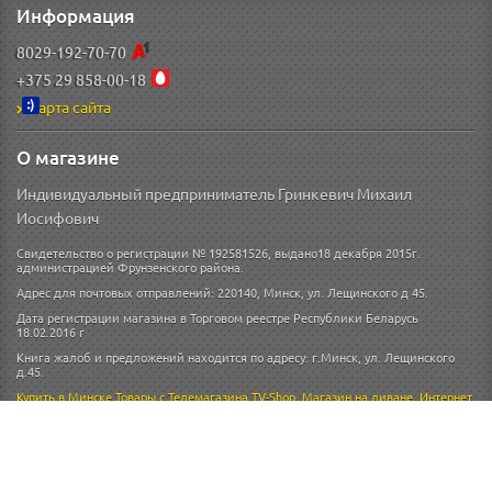
Информация
8029-192-70-70
+375 29 858-00-18
Карта сайта
О магазине
Индивидуальный предприниматель Гринкевич Михаил
Иосифович
Свидетельство о регистрации № 192581526, выдано18 декабря 2015г.
администрацией Фрунзенского района.
Адрес для почтовых отправлений: 220140, Минск, ул. Лещинского д 45.
Дата регистрации магазина в Торговом реестре Республики Беларусь
18.02.2016 г
Книга жалоб и предложений находится по адресу: г.Минск, ул. Лещинского
д.45.
Купить в Минске
Товары с Телемагазина TV-Shop
,
Магазин на диване
,
Интернет
магазин
Телемагазин
Схема проезда