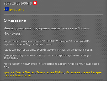
+375 29 858-00-18
Карта сайта
О магазине
Индивидуальный предприниматель Гринкевич Михаил
Иосифович
Свидетельство о регистрации № 192581526, выдано18 декабря 2015г.
администрацией Фрунзенского района.
Адрес для почтовых отправлений: 220140, Минск, ул. Лещинского д 45.
Дата регистрации магазина в Торговом реестре Республики Беларусь
18.02.2016 г
Книга жалоб и предложений находится по адресу: г.Минск, ул. Лещинского
д.45.
Купить в Минске
Товары с Телемагазина TV-Shop
,
Магазин на диване
,
Интернет
магазин
Телемагазин
Схема проезда