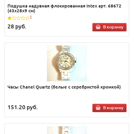
Подушка надувная флокированная Intex арт. 68672
(43х28х9 см)
1
28
руб.
В корзину
Часы Chanel Quartz (белые с серебристой кромкой)
151.20
руб.
В корзину