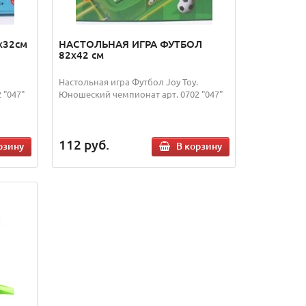
х32см
НАСТОЛЬНАЯ ИГРА ФУТБОЛ
82х42 см
Настольная игра Футбол Joy Toy.
 "047"
Юношеский чемпионат арт. 0702 "047"
112
руб.
рзину
В корзину