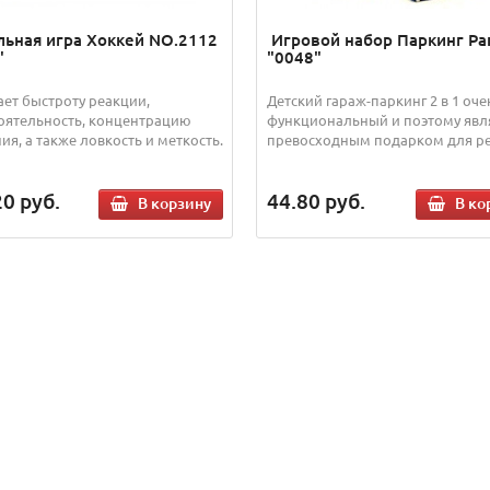
льная игра Хоккей NO.2112
Игровой набор Паркинг Pa
"
"0048"
ает быстроту реакции,
Детский гараж-паркинг 2 в 1 оче
оятельность, концентрацию
функциональный и поэтому явл
ия, а также ловкость и меткость.
превосходным подарком для реб
20
руб.
44.80
руб.
В корзину
В ко