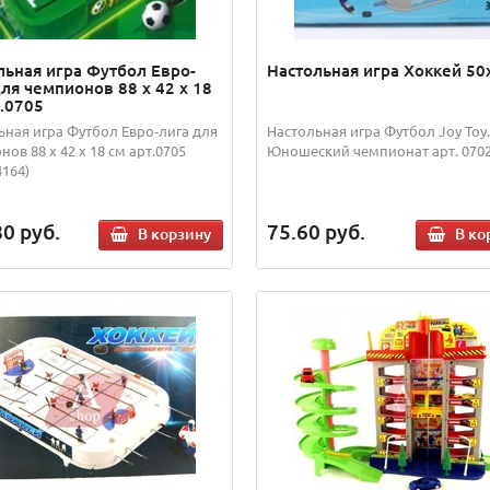
льная игра Футбол Евро-
Настольная игра Хоккей 50
для чемпионов 88 х 42 х 18
т.0705
ьная игра Футбол Евро-лига для
Настольная игра Футбол Joy Toy.
ов 88 х 42 х 18 см арт.0705
Юношеский чемпионат арт. 0702
4164)
80
руб.
75.60
руб.
В корзину
В ко