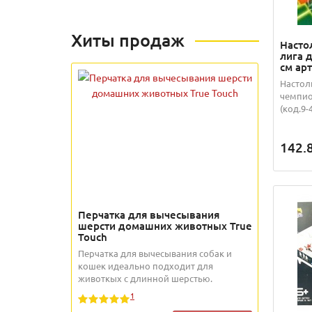
Хиты продаж
Насто
лига 
см ар
Настол
чемпион
(код.9-
142.
Перчатка для вычесывания
шерсти домашних животных True
Touch
Перчатка для вычесывания собак и
кошек идеально подходит для
животкых с длинной шерстью.
1