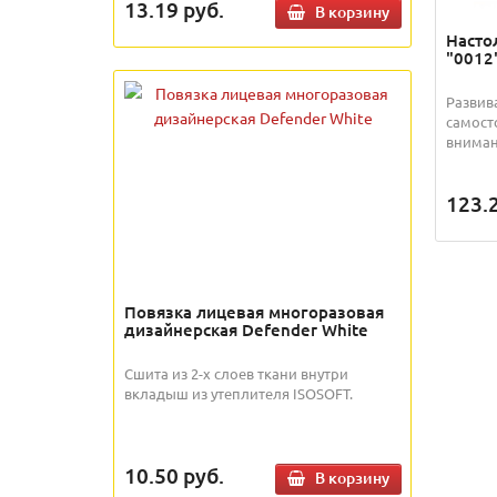
13.19
руб.
В корзину
Насто
"0012
Развив
самост
вниман
123.
Повязка лицевая многоразовая
дизайнерская Defender White
Сшита из 2-х слоев ткани внутри
вкладыш из утеплителя ISOSOFT.
10.50
руб.
В корзину