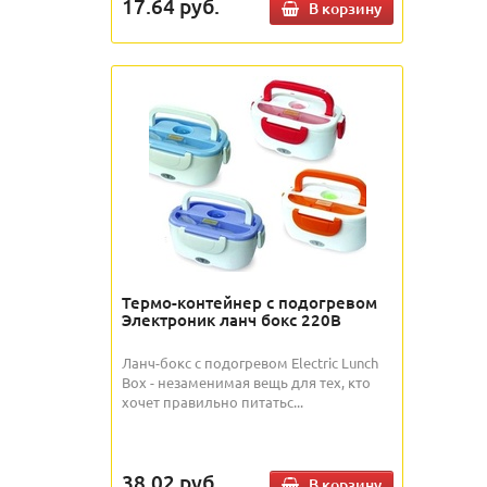
17.64
руб.
В корзину
Термо-контейнер с подогревом
Электроник ланч бокс 220В
Ланч-бокс с подогревом Electric Lunch
Box - незаменимая вещь для тех, кто
хочет правильно питатьс...
38.02
руб.
В корзину