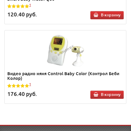
1
120.40
руб.
В корзину
Видео радио няня Control Baby Color (Контрол Беби
Колор)
1
176.40
руб.
В корзину