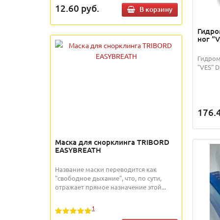
12.60
руб.
В корзину
Гидро
ног "
Гидром
"VES" D
176.
Маска для снорклинга TRIBORD
EASYBREATH
Название маски переводится как
"свободное дыхание", что, по сути,
отражает прямое назначение этой...
1