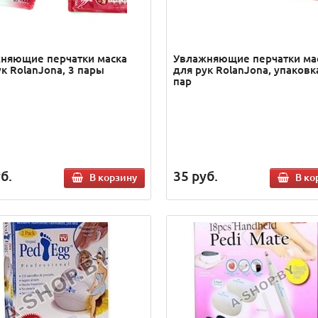
няющие перчатки маска
Увлажняющие перчатки ма
ук RolanJona, 3 пары
для рук RolanJona, упаковк
пар
б.
35
руб.
В корзину
В ко