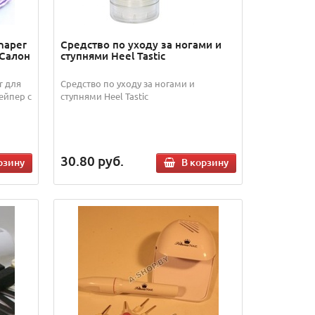
haper
Средство по уходу за ногами и
 Салон
ступнями Heel Tastic
r для
Средство по уходу за ногами и
ейпер с
ступнями Heel Tastic
30.80
руб.
рзину
В корзину