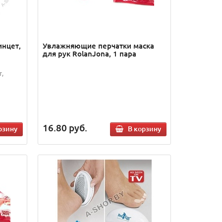
инцет,
Увлажняющие перчатки маска
для рук RolanJona, 1 пара
,
16.80
руб.
рзину
В корзину