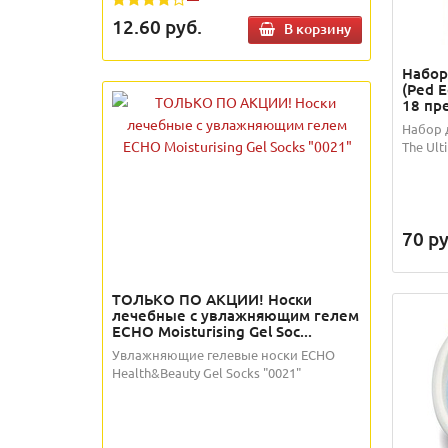
12.60
руб.
В корзину
Набор
(Ped E
18 пр
Набор 
The Ult
70
ру
ТОЛЬКО ПО АКЦИИ! Носки
лечебные с увлажняющим гелем
ECHO Moisturising Gel Soc...
Увлажняющие гелевые носки ECHO
Health&Beauty Gel Socks "0021"