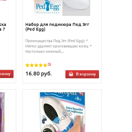
ска
Набор для педикюра Пед Эгг
а 7
(Реd Egg)
Преимущества Пед Эгг (Реd Egg): *
Мягко удаляет ороговевшую кожу. *
Настолько нежный,...
16
16.80
руб.
рзину
В корзину