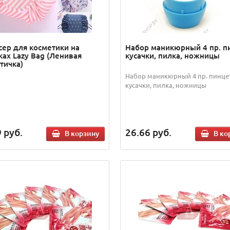
сер для косметики на
Набор маникюрный 4 пр. п
ках Lazy Bag (Ленивая
кусачки, пилка, ножницы
тичка)
Набор маникюрный 4 пр. пинцет
кусачки, пилка, ножницы
9
руб.
26.66
руб.
В корзину
В ко