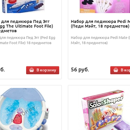
 для педикюра Пед Эгг
Набор для педикюра Pedi 
gg The Ultimate Foot File)
(Педи Мэйт, 18 предметов)
едметов
для педикюра Пед Эгг (Ped Egg
Набор для педикюра Pedi Mate 
imate Foot File) 18 предметов
Мэйт, 18 предметов)
б.
56
руб.
В корзину
В ко