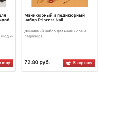
для
Маникюрный и педикюрный
мпой
набор Princess Nail
Домашний набор для маникюра и
(код.9-
педикюра
72.80
руб.
рзину
В корзину