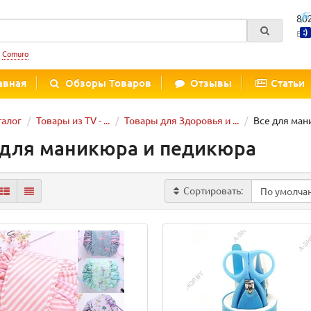
80
Вре
:
Comuro
авная
Обзоры Товаров
Отзывы
Статьи
талог
Товары из TV - ...
Товары для Здоровья и ...
Все для ман
 для маникюра и педикюра
Сортировать: