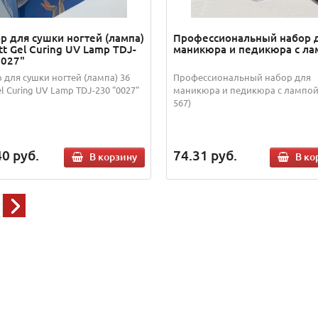
р для сушки ногтей (лампа)
Профессиональный набор 
tt Gel Curing UV Lamp TDJ-
маникюра и педикюра с ла
0027"
 для сушки ногтей (лампа) 36
Профессиональный набор для
l Curing UV Lamp TDJ-230 "0027"
маникюра и педикюра с лампой 
567)
40
руб.
74.31
руб.
В корзину
В ко