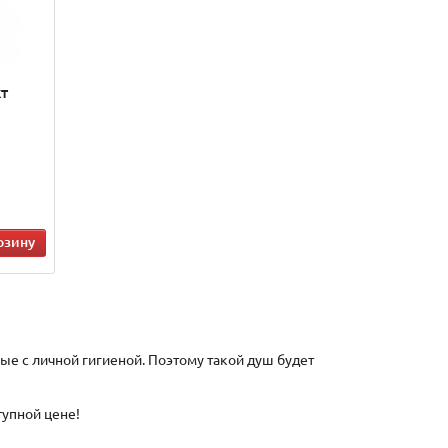
т
рзину
е с личной гигиеной. Поэтому такой душ будет
тупной цене!