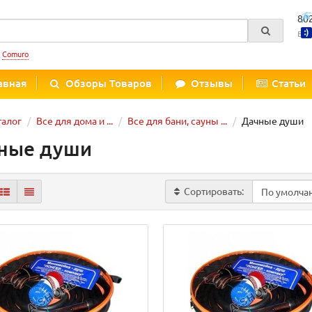
80
Вре
:
Comuro
авная
Обзоры Товаров
Отзывы
Статьи
талог
Все для дома и ...
Все для бани, сауны ...
Дачные души
ные души
Сортировать: