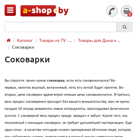
0
Каталог
Товары из TV - ...
Товары для Дома и ...
Соковарки
Соковарки
Вы спросите: зачем нужна
соковарка
, если есть соковыжималка? Во-
первых, напиток вкусный, витаминный, пить его зимой будет приятно. Во-
вторых, цена соковарки вдвое-втрое меньше цены соковыжималки. В-третьих,
весь процесс соковарения проходит без вашего вмешательства, вам не нужно
каждые 20 секунд заправлять новые ингридиенты, прикладывая физические
усилия. С соковаркой весь процесс проще: зарядил и забыл. Кроме того, сок,
получаемый с помощью соковарки, не требует дальнейшей пастеризации. Еще
один плюс - в качестве «отходов» имеем пропаренное яблочное пюре, которое,
при добавлении сливок, превращается в полный аналог советского пюре