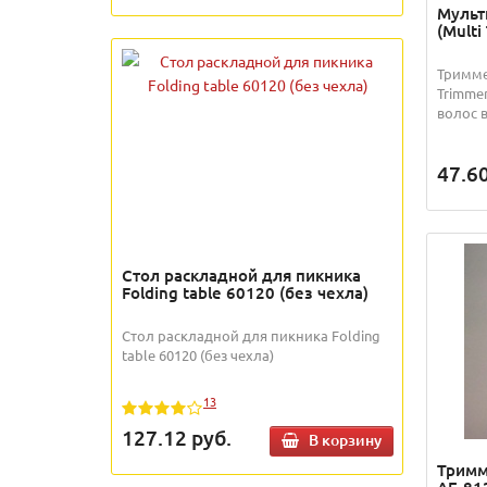
Мульт
(Multi
Тримме
Trimme
волос в
47.6
Стол раскладной для пикника
Folding table 60120 (без чехла)
Стол раскладной для пикника Folding
table 60120 (без чехла)
13
127.12
руб.
В корзину
Тримм