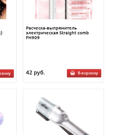
Расческа-выпрямитель
)
электрическая Straight comb
FH909
42
руб.
В корзину
рзину