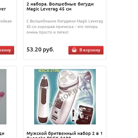
2 набора. Волшебные бигуди
ver
Magic Leverag 45 см
тойкая
С Волшебными бигудями Magic Leverag
45 см хорошая прическа – это теперь
очень просто и легко!
53.20
руб.
рзину
В корзину
ди
Мужской бритвенный набор 2 в 1