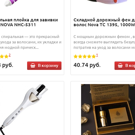
льная плойка для завивки
Складной дорожный фен д
 NOVA NHC-5311
волос Nova TC 1395, 1000W
 спиральная — это прекрасный
С мощным дорожным феном , 
 ухода за волосами, их укладки и
всегда сможете выглядеть безуп
ия модной прическ...
потратив на уход за волосами ми
2
1
8
руб.
40.74
руб.
В корзину
В ко