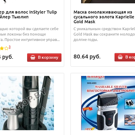
р для волос InStyler Tulip
Маска омолаживающая из
йлер Тьюлип
сусального золота Kaprielle
Gold Mask
щью которой вы сделаете себе
С уникальным средством Kapriel
ые локоны без помощи
Gold Mask вы сохраните молодо
а. Простое интуитивное управ...
долгие годы.
3
80.64
руб.
4
руб.
В ко
В корзину