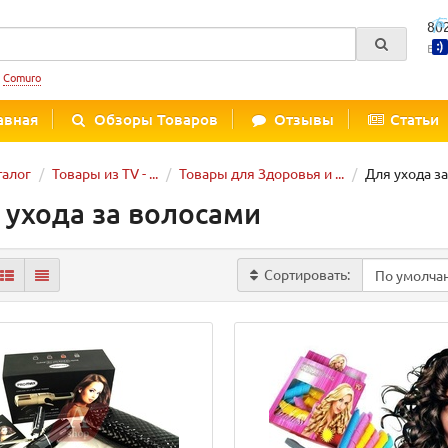
80
Вре
:
Comuro
авная
Обзоры Товаров
Отзывы
Статьи
талог
Товары из TV - ...
Товары для Здоровья и ...
Для ухода з
 ухода за волосами
Сортировать: