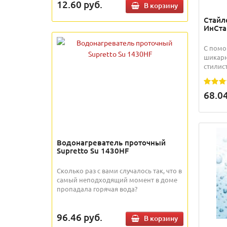
12.60
руб.
В корзину
Стайле
ИнСта
С помо
шикарн
стилист
68.0
Водонагреватель проточный
Supretto Su 1430HF
Сколько раз с вами случалось так, что в
самый неподходящий момент в доме
пропадала горячая вода?
96.46
руб.
В корзину