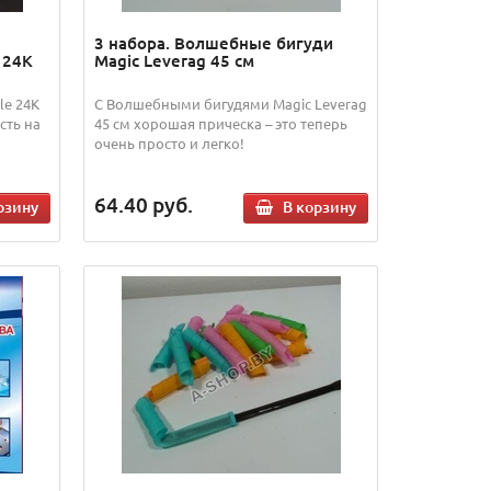
3 набора. Волшебные бигуди
 24K
Magic Leverag 45 см
le 24K
С Волшебными бигудями Magic Leverag
сть на
45 см хорошая прическа – это теперь
очень просто и легко!
64.40
руб.
рзину
В корзину