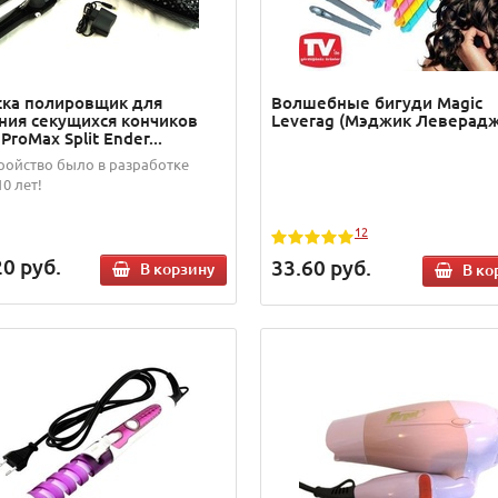
ска полировщик для
Волшебные бигуди Magic
ния секущихся кончиков
Leverag (Мэджик Леверадж
ProMax Split Ender...
тройство было в разработке
0 лет!
12
20
руб.
33.60
руб.
В корзину
В ко