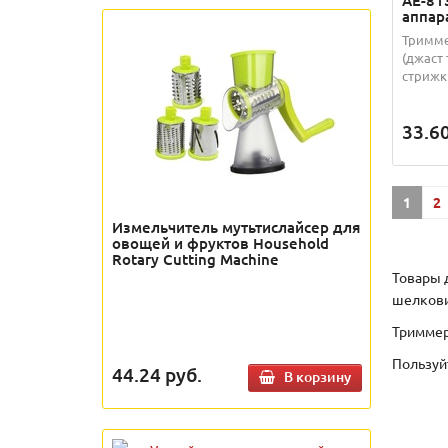
AE-81
аппара
Триммер
(джаст
стрижки
33.6
1
2
Измельчитель мутьтислайсер для
овощей и фруктов Household
Rotary Cutting Machine
Товары 
шелкови
Триммер 
Пользуйт
44.24
руб.
В корзину