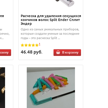
ля
Расческа для удаления секущихся
кончиков волос Split Ender Сплит
Эндер
вы
Одно из самых уникальных приборов,
речно,
которые создали ученые за последние
...
годы – это расческа Split ...
1
46.48
руб.
рзину
В корзину