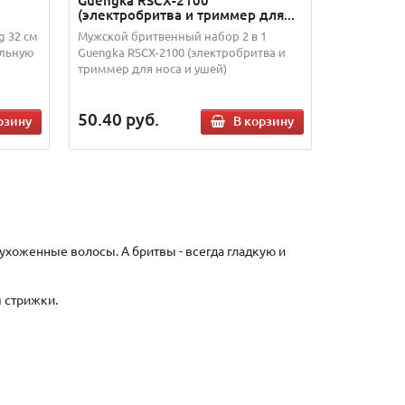
Guengka RSCX-2100
(электробритва и триммер для...
g 32 см
Мужской бритвенный набор 2 в 1
альную
Guengka RSCX-2100 (электробритва и
триммер для носа и ушей)
50.40
руб.
рзину
В корзину
ухоженные волосы. А бритвы - всегда гладкую и
я стрижки.