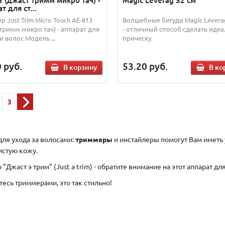
3 (джаст тримм микро тач) -
Magic Leverag 32 см
т для ст...
 Just Trim Micro Touch AE-813
Волшебные бигуди Magic Levera
 тримм микро тач) - аппарат для
- отличный способ сделать иде
 волос Модель ...
прическу.
0
руб.
53.20
руб.
В корзину
В ко
3
для ухода за волосами:
триммеры
и инстайлеры помогут Вам иметь 
стую кожу.
"Джаст э трим" (Just a trim) - обратите внимание на этот аппарат дл
есь триммерами, это так стильно!