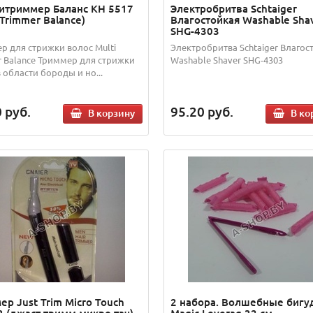
итриммер Баланс KH 5517
Электробритва Schtaiger
 Trimmer Balance)
Влагостойкая Washable Sha
SHG-4303
р для стрижки волос Multi
Электробритва Schtaiger Влагос
r Balance Триммер для стрижки
Washable Shaver SHG-4303
 области бороды и но...
0
руб.
95.20
руб.
В корзину
В ко
ер Just Trim Micro Touch
2 набора. Волшебные бигу