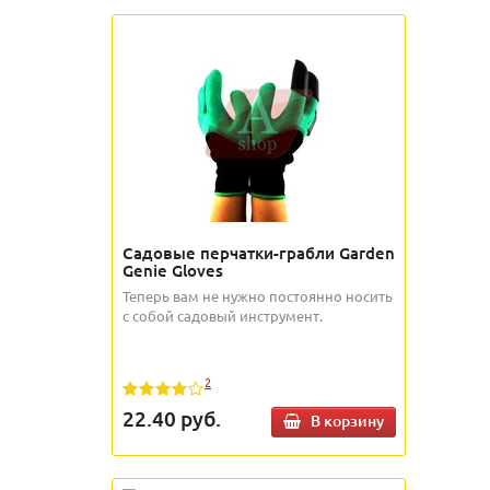
Садовые перчатки-грабли Garden
Genie Gloves
Теперь вам не нужно постоянно носить
с собой садовый инструмент.
2
22.40
руб.
В корзину