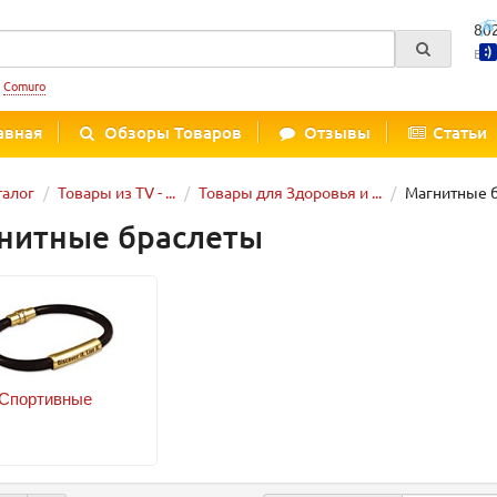
80
Вре
:
Comuro
авная
Обзоры Товаров
Отзывы
Статьи
талог
Товары из TV - ...
Товары для Здоровья и ...
Магнитные 
нитные браслеты
Спортивные