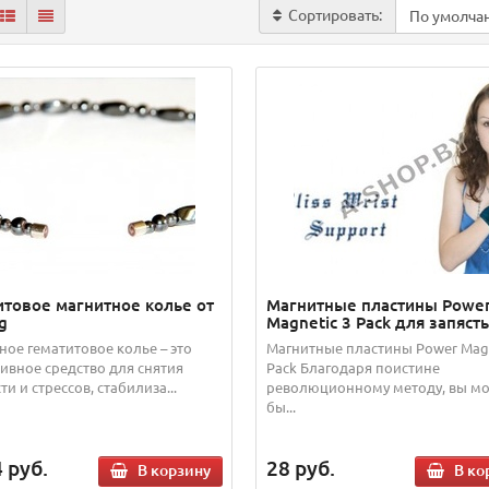
Сортировать:
итовое магнитное колье от
Магнитные пластины Powe
g
Magnetic 3 Pack для запяст
ное гематитовое колье – это
Магнитные пластины Power Magn
ивное средство для снятия
Pack Благодаря поистине
ти и стрессов, стабилиза...
революционному методу, вы м
бы...
4
руб.
28
руб.
В корзину
В ко