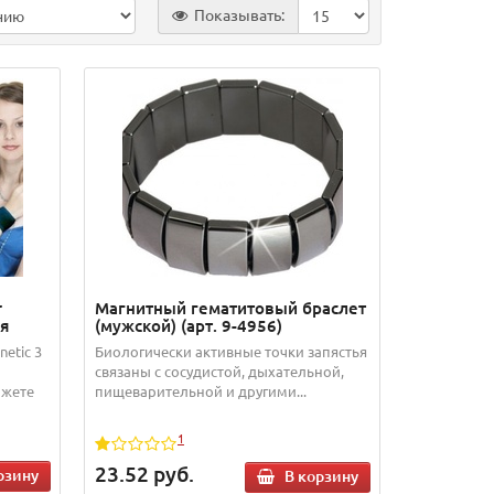
Показывать:
r
Магнитный гематитовый браслет
ья
(мужской) (арт. 9-4956)
etic 3
Биологически активные точки запястья
связаны с сосудистой, дыхательной,
ожете
пищеварительной и другими...
1
23.52
руб.
рзину
В корзину