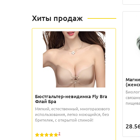
Хиты продаж
Магни
(женс
Биолог
Бюстгальтер-невидимка Fly Bra
связан
Флай Бра
пищева
Мягкий, естественный, многоразового
использования, легко моющийся, без
бретелек, с открытой спиной!
28.5
2