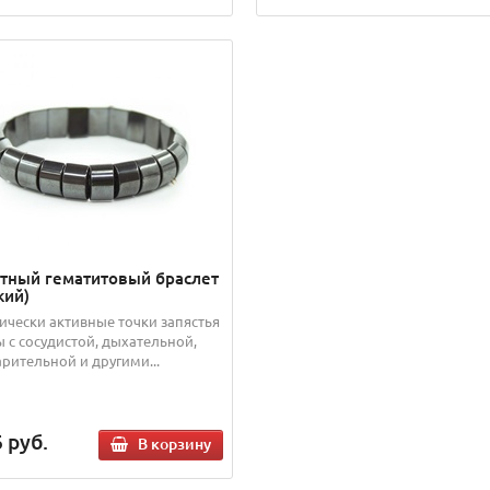
тный гематитовый браслет
кий)
ически активные точки запястья
ы с сосудистой, дыхательной,
рительной и другими...
6
руб.
В корзину