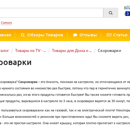
80
Вре
:
Comuro
авная
Обзоры Товаров
Отзывы
Статьи
талог
Товары из TV - ...
Товары для Дома и ...
Скороварки
роварки
 скороварка?
Скороварка
– это ёмкость, похожая на кастрюлю, но отличающаяся от н
о нужного состояния во множество раз быстрее, потому что пар в герметично замкну
несколько раз, из-за этого продукты готовятся быстрее! Вы также можете готовить п
дые продукты, варившиеся в кастрюле по 3 часа, в скороварке варятся за 30 минут, п
 пользоваться скороварками как на газовой, так и на электрической плите! Некото
и больше возможностей и режимов при приготовлении еды! Вы сможете варить рис, к
а
- это не простая кастрюля. Она имеет крышку, которая плотно прилегает к кастрюл