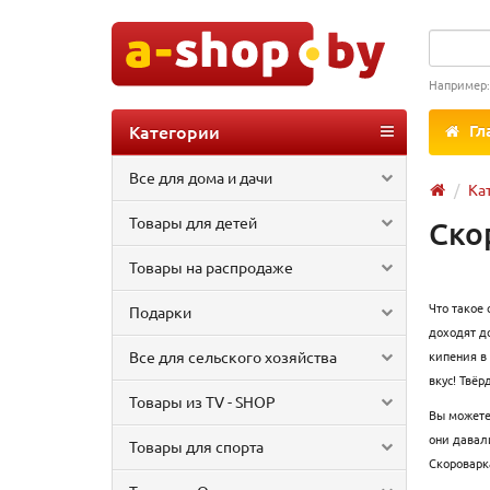
Например
Категории
Гл
Все для дома и дачи
Ка
Товары для детей
Ско
Товары на распродаже
Что такое
Подарки
доходят д
Все для сельского хозяйства
кипения в 
вкус! Твёр
Товары из TV - SHOP
Вы можете
они давал
Товары для спорта
Скороварк