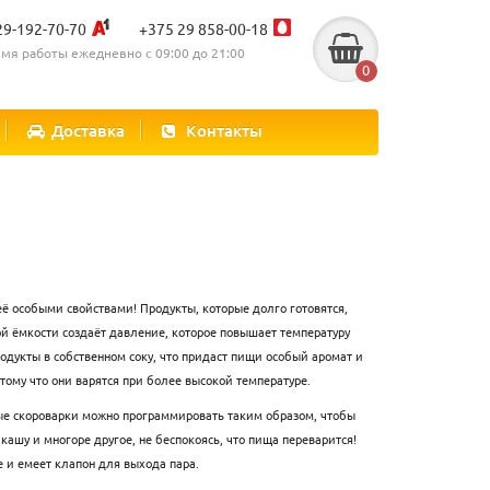
29-192-70-70
+375 29 858-00-18
мя работы ежедневно с 09:00 до 21:00
0
Доставка
Контакты
её особыми свойствами! Продукты, которые долго готовятся,
той ёмкости создаёт давление, которое повышает температуру
родукты в собственном соку, что придаст пищи особый аромат и
отому что они варятся при более высокой температуре.
рые скороварки можно программировать таким образом, чтобы
ашу и многоре другое, не беспокоясь, что пища переварится!
е и емеет клапон для выхода пара.