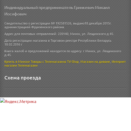
Индивидуальный предприниматель Гринкевич Михаил
Иосифович
Свидетельство о регистрации № 192581526, выдано18 декабря 2015г.
администрацией Фрунзенского района.
Адрес для почтовых отправлений: 220140, Минск, ул. Лещинского д 45.
Дата регистрации магазина в Торговом реестре Республики Беларусь
18.02.2016 г
Книга жалоб и предложений находится по адресу: г.Минск, ул. Лещинского
д.45.
Купить в Минске
Товары с Телемагазина TV-Shop
,
Магазин на диване
,
Интернет
магазин
Телемагазин
Схема проезда