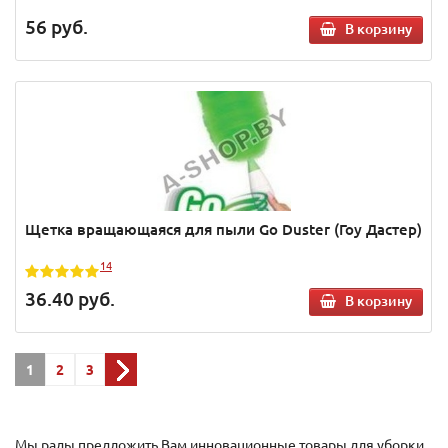
56
руб.
В корзину
Щетка вращающаяся для пыли Go Duster (Гоу Дастер)
14
36.40
руб.
В корзину
1
2
3
Мы рады предложить Вам инновационные товары для уборки.