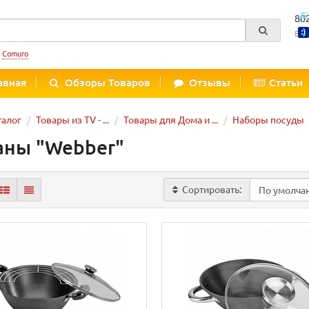
80
Вре
:
Comuro
авная
Обзоры Товаров
Отзывы
Статьи
талог
Товары из TV - ...
Товары для Дома и ...
Наборы посуды
аны "Webber"
Сортировать: