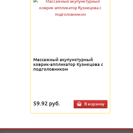
Массажный акупунктурный
коврик-аппликатор Кузнецова с
подголовником
59.92
руб.
В корзину