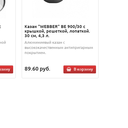
с
Казан "WEBBER" ВЕ 900/30 с
крышкой, решеткой, лопаткой.
30 см, 4,3 л.
ной
Алюминиевый казан с
высококачественным антипригарным
покрытием.
89.60
руб.
рзину
В корзину