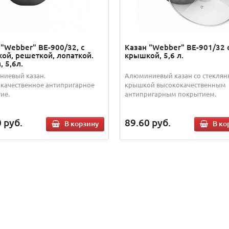
 "Webber" ВЕ-900/32, с
Казан "Webber" ВЕ-901/32 
ой, решеткой, лопаткой.
крышкой, 5,6 л.
 5,6л.
иевый казан.
Алюминиевый казан со стеклян
качественное антипригарное
крышкой высококачественным
ие.
антипригарным покрытием.
0
руб.
89.60
руб.
В корзину
В ко