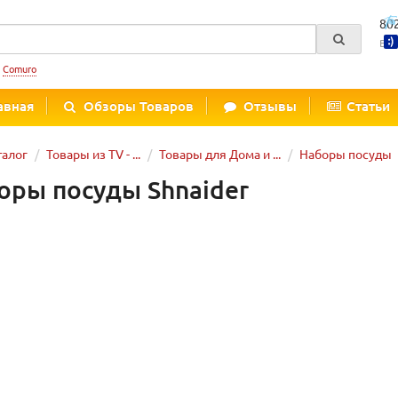
80
Вре
:
Comuro
авная
Обзоры Товаров
Отзывы
Статьи
талог
Товары из TV - ...
Товары для Дома и ...
Наборы посуды
оры посуды Shnaider