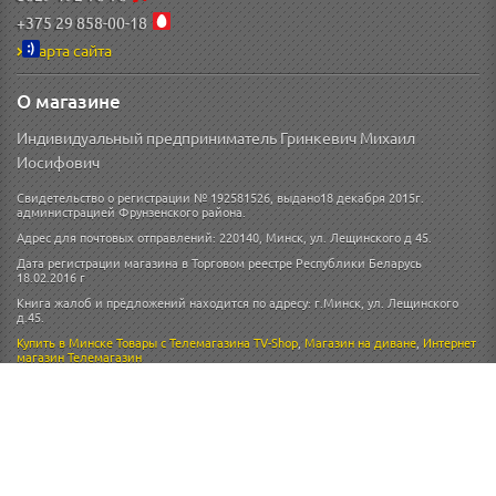
+375 29 858-00-18
Карта сайта
О магазине
Индивидуальный предприниматель Гринкевич Михаил
Иосифович
Свидетельство о регистрации № 192581526, выдано18 декабря 2015г.
администрацией Фрунзенского района.
Адрес для почтовых отправлений: 220140, Минск, ул. Лещинского д 45.
Дата регистрации магазина в Торговом реестре Республики Беларусь
18.02.2016 г
Книга жалоб и предложений находится по адресу: г.Минск, ул. Лещинского
д.45.
Купить в Минске
Товары с Телемагазина TV-Shop
,
Магазин на диване
,
Интернет
магазин
Телемагазин
Схема проезда