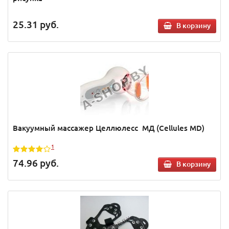
25.31
руб.
В корзину
Вакуумный массажер Целлюлесс МД (Cellules MD)
1
74.96
руб.
В корзину