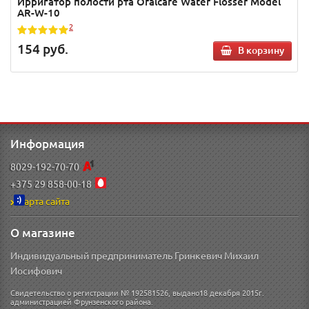
Ирригатор полости рта Oralcare Water Flosser Model
AR-W-10
2
154
руб.
В корзину
Информация
8029-192-70-70
+375 29 858-00-18
Карта сайта
О магазине
Индивидуальный предприниматель Гринкевич Михаил
Иосифович
Свидетельство о регистрации № 192581526, выдано18 декабря 2015г.
администрацией Фрунзенского района.