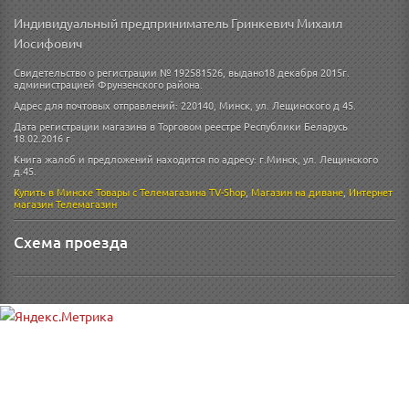
Индивидуальный предприниматель Гринкевич Михаил
Иосифович
Свидетельство о регистрации № 192581526, выдано18 декабря 2015г.
администрацией Фрунзенского района.
Адрес для почтовых отправлений: 220140, Минск, ул. Лещинского д 45.
Дата регистрации магазина в Торговом реестре Республики Беларусь
18.02.2016 г
Книга жалоб и предложений находится по адресу: г.Минск, ул. Лещинского
д.45.
Купить в Минске
Товары с Телемагазина TV-Shop
,
Магазин на диване
,
Интернет
магазин
Телемагазин
Схема проезда