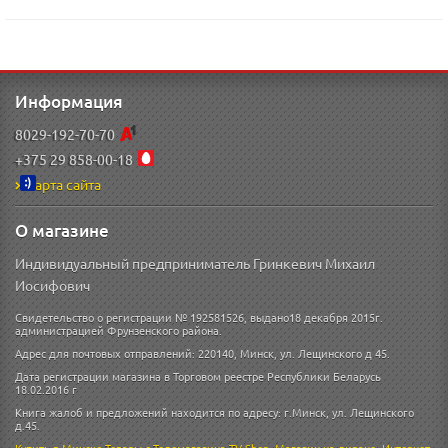
Информация
8029-192-70-70
+375 29 858-00-18
Карта сайта
О магазине
Индивидуальный предприниматель Гринкевич Михаил
Иосифович
Свидетельство о регистрации № 192581526, выдано18 декабря 2015г.
администрацией Фрунзенского района.
Адрес для почтовых отправлений: 220140, Минск, ул. Лещинского д 45.
Дата регистрации магазина в Торговом реестре Республики Беларусь
18.02.2016 г
Книга жалоб и предложений находится по адресу: г.Минск, ул. Лещинского
д.45.
Купить в Минске
Товары с Телемагазина TV-Shop
,
Магазин на диване
,
Интернет