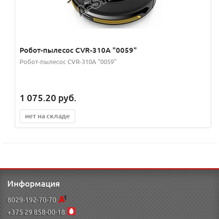
Робот-пылесос CVR-310A "0059"
Робот-пылесос CVR-310A "0059"
1 075.20
руб.
нет на складе
Информация
8029-192-70-70
+375 29 858-00-18