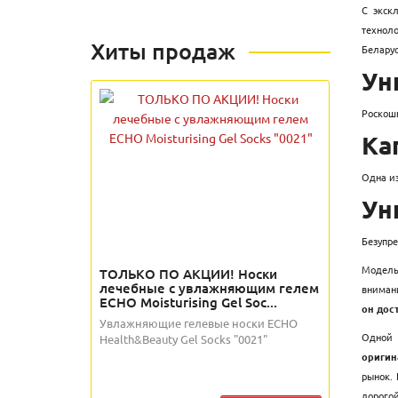
С экск
технол
Хиты продаж
Беларус
Ун
Роскош
Ка
Одна из
Ун
Безупре
Модель
ТОЛЬКО ПО АКЦИИ! Носки
лечебные с увлажняющим гелем
вниман
ECHO Moisturising Gel Soc...
он дос
Увлажняющие гелевые носки ECHO
Одной 
Health&Beauty Gel Socks "0021"
оригин
рынок.
дорого