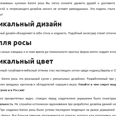
люзивным кулоном Капля росы Вы легко сможете удивить друзей и доставите с
огий и потрясающего дизайна никого не оставят равнодушным. Эта модель стала
и!
икальный дизайн
ный дизайн объединяет в себе стиль и модность. Подобный аксессуар станет отли
пля росы
 самых изящных и в тоже время до гениальности простых форма капли создает атмо
икальный цвет
чный голубовато-небесный оттенок стал настоящим хитом среди модниц Европы и 
 Капля росы это роскошный кулон с уникальным дизайном. Разработанный при у
ием западных критиков и обладателей хорошего вкуса.
Узнайте в чем секрет мо
тупен и в России!
из приоритетных задач, стоящих перед создателями украшения было сконстру
альность
. Не случайно источником вдохновения при разработке дизайна данной 
 При создании Капли росы были учтены последние тенденции на рынке украшений: 
й фетиш. Все больше девушек отказываются от дорогих золотых или платиновых м