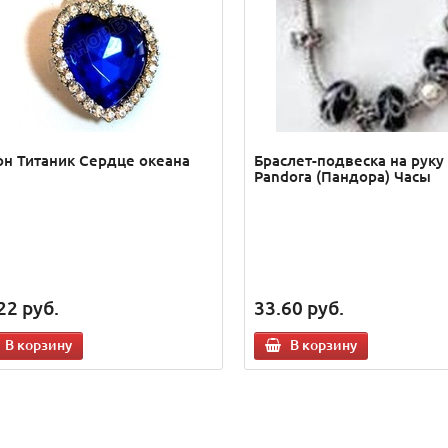
он Титаник Сердце океана
Браслет-подвеска на руку
Pandora (Пандора) Часы
22
руб.
33.60
руб.
В корзину
В корзину