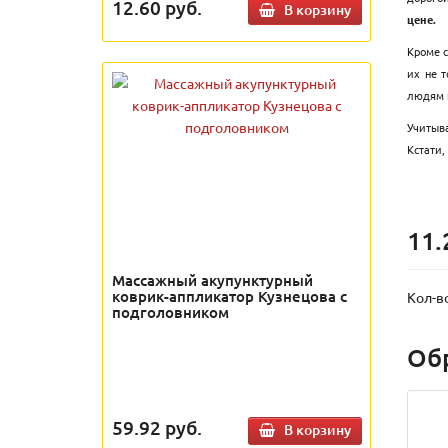
12.60
руб.
В корзину
цене.
Кроме с
их не 
людям п
Учитыва
Кстати,
11.
Массажный акупунктурный
коврик-аппликатор Кузнецова с
Кол-в
подголовником
Об
59.92
руб.
В корзину