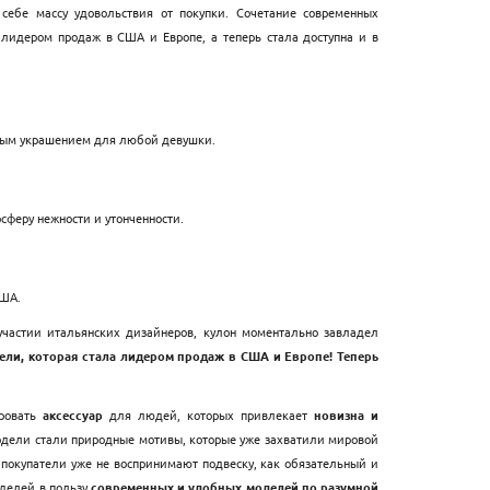
ебе массу удовольствия от покупки. Сочетание современных
 лидером продаж в США и Европе, а теперь стала доступна и в
чным украшением для любой девушки.
сферу нежности и утонченности.
США.
частии итальянских дизайнеров, кулон моментально завладел
дели, которая стала лидером продаж в США и Европе! Теперь
ировать
аксессуар
для людей, которых привлекает
новизна и
модели стали природные мотивы, которые уже захватили мировой
покупатели уже не воспринимают подвеску, как обязательный и
оделей в пользу
современных и удобных моделей по разумной