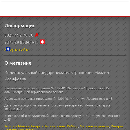
Информация
8029-192-70-70
+375 29 858-00-18
Карта сайта
О магазине
Индивидуальный предприниматель Гринкевич Михаил
Иосифович
Свидетельство о регистрации № 192581526, выдано18 декабря 2015г.
администрацией Фрунзенского района.
Адрес для почтовых отправлений: 220140, Минск, ул. Лещинского д 45.
Дата регистрации магазина в Торговом реестре Республики Беларусь
18.02.2016 г
Книга жалоб и предложений находится по адресу: г.Минск, ул. Лещинского
д.45.
Купить в Минске
Товары с Телемагазина TV-Shop
,
Магазин на диване
,
Интернет
магазин
Телемагазин