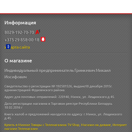
Информация
8029-192-70-70
+375 29 858-00-18
Карта сайта
О магазине
Индивидуальный предприниматель Гринкевич Михаил
Иосифович
Свидетельство о регистрации № 192581526, выдано18 декабря 2015г.
администрацией Фрунзенского района.
Адрес для почтовых отправлений: 220140, Минск, ул. Лещинского д 45.
Дата регистрации магазина в Торговом реестре Республики Беларусь
18.02.2016 г
Книга жалоб и предложений находится по адресу: г.Минск, ул. Лещинского
д.45.
Купить в Минске
Товары с Телемагазина TV-Shop
,
Магазин на диване
,
Интернет
магазин
Телемагазин