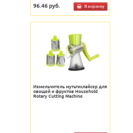
96.46
руб.
В корзину
Измельчитель мутьтислайсер для
овощей и фруктов Household
Rotary Cutting Machine