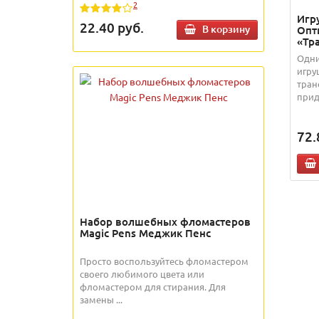
2
Игр
22.40
руб.
В корзину
Опт
«Тр
Одни
игру
тран
приду
72.
Набор волшебных фломастеров
Magic Pens Меджик Пенс
Просто воспользуйтесь фломастером
своего любимого цвета или
фломастером для стирания. Для
замены ...