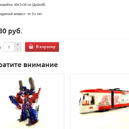
коробки: 60x7x34 см.(ДxШxВ).
дуемый возраст - от 3-х лет.
80 руб.
В корзину
о
ратите внимание