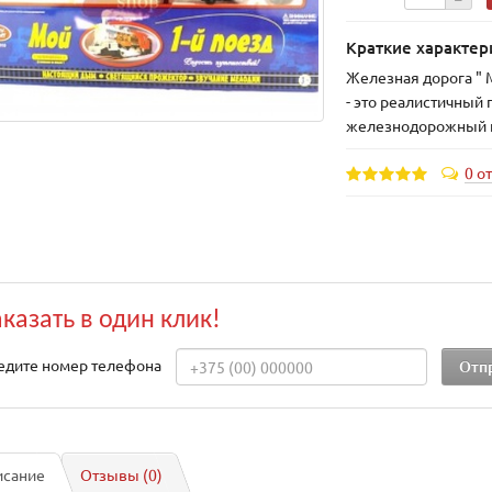
Краткие характер
Железная дорога " 
- это реалистичный
железнодорожный п
0 о
аказать в один клик!
едите номер телефона
исание
Отзывы (0)