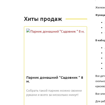
Железна
Функци
Хиты продаж
В набор
Все дет
Парник домашний "Садовник " 8
м.
сколько
красиво
Собрать такой парник можно своими
Все эле
руками и всего за несколько минут!
Для раб