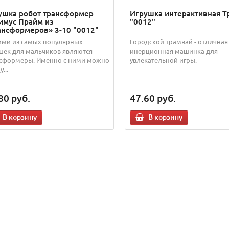
ушка робот трансформер
Игрушка интерактивная Т
имус Прайм из
"0012"
ансформеров» 3-10 "0012"
ми из самых популярных
Городской трамвай - отличная
шек для мальчиков являются
инерционная машинка для
сформеры. Именно с ними можно
увлекательной игры.
...
80
руб.
47.60
руб.
В корзину
В корзину