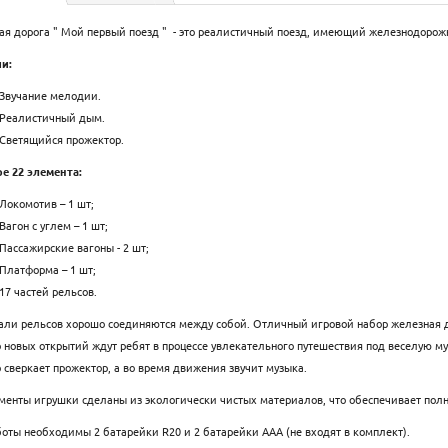
я дорога " Мой первый поезд " - это реалистичный поезд, имеющий железнодорожн
и:
Звучание мелодии.
Реалистичный дым.
Светящийся прожектор.
е 22 элемента:
Локомотив – 1 шт;
Вагон с углем – 1 шт;
Пассажирские вагоны - 2 шт;
Платформа – 1 шт;
17 частей рельсов.
али рельсов хорошо соединяются между собой. Отличный игровой набор железная д
 новых открытий ждут ребят в процессе увлекательного путешествия под веселую м
 сверкает прожектор, а во время движения звучит музыка.
менты игрушки сделаны из экологически чистых материалов, что обеспечивает пол
оты необходимы 2 батарейки R20 и 2 батарейки ААА (не входят в комплект).