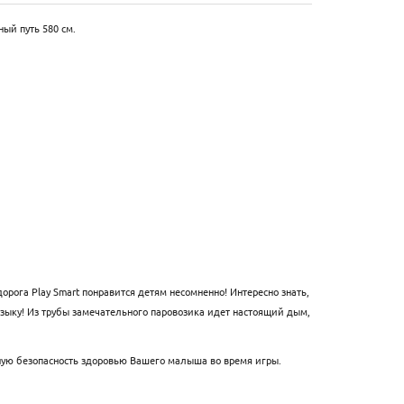
ый путь 580 см.
орога Play Smart
понравится детям несомненно! Интересно знать,
узыку! Из трубы замечательного паровозика идет настоящий дым,
ную безопасность здоровью Вашего малыша во время игры.