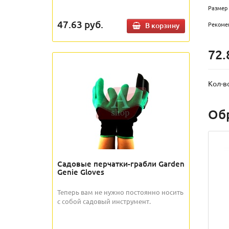
Размер 
47.63
руб.
Рекомен
В корзину
72.
Кол-в
Об
Садовые перчатки-грабли Garden
Genie Gloves
Теперь вам не нужно постоянно носить
с собой садовый инструмент.