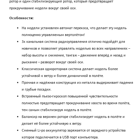
ротор и один стабилизирующий ротор, который предотвращает
прокручивание модели вокруг своей оси.
Особенности:
На модели установлен автомат перекоса, что делает эту модель
полноценно управляемым вертолётом!
3х канальная система радиоуправления отлично подойдёт для
новичков и позволяет управлять моделью во всех направлениях –
набор высоты и снижение, тангаж – движение вперёд и назад и
рыскание – разворот вокруг своей оси.
Классическая однороторная система делает модель более
устойчивой к ветру и более динамичной в полёте.
Прочная и надёжная конструкция из металла выдерживает падения
и грубые посадки.
Встроенный пъезо-гироскоп повышенной чувствительности
полностью предотвращает прокручивание хвоста во время полёта,
тем самым стабилизируя модель в полёте.
Балансир на верхнем роторе стабилизирует модель в полёте и
делает её более устойчивую к ветру.
Сменный Li-po аккумулятор заряжается от зарядного устройства
которое подключается в USB порт компьютера.