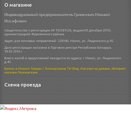
О магазине
Индивидуальный предприниматель Гринкевич Михаил
Иосифович
Свидетельство о регистрации № 192581526, выдано18 декабря 2015г.
администрацией Фрунзенского района.
Адрес для почтовых отправлений: 220140, Минск, ул. Лещинского д 45.
Дата регистрации магазина в Торговом реестре Республики Беларусь
18.02.2016 г
Книга жалоб и предложений находится по адресу: г.Минск, ул. Лещинского
д.45.
Купить в Минске
Товары с Телемагазина TV-Shop
,
Магазин на диване
,
Интернет
магазин
Телемагазин
Схема проезда