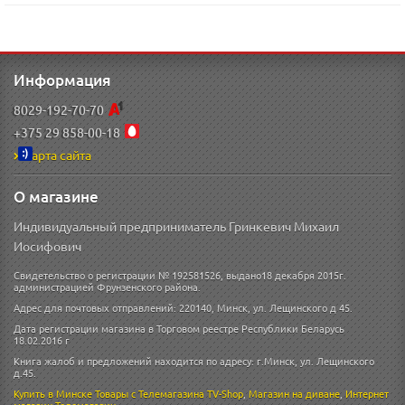
Информация
8029-192-70-70
+375 29 858-00-18
Карта сайта
О магазине
Индивидуальный предприниматель Гринкевич Михаил
Иосифович
Свидетельство о регистрации № 192581526, выдано18 декабря 2015г.
администрацией Фрунзенского района.
Адрес для почтовых отправлений: 220140, Минск, ул. Лещинского д 45.
Дата регистрации магазина в Торговом реестре Республики Беларусь
18.02.2016 г
Книга жалоб и предложений находится по адресу: г.Минск, ул. Лещинского
д.45.
Купить в Минске
Товары с Телемагазина TV-Shop
,
Магазин на диване
,
Интернет
магазин
Телемагазин