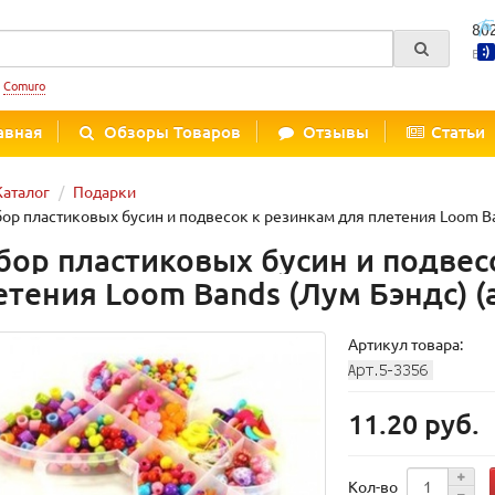
80
Вре
:
Comuro
авная
Обзоры Товаров
Отзывы
Статьи
Каталог
Подарки
ор пластиковых бусин и подвесок к резинкам для плетения Loom Ban
бор пластиковых бусин и подвес
етения Loom Bands (Лум Бэндс) (а
Артикул товара:
11.20 руб.
Кол-во