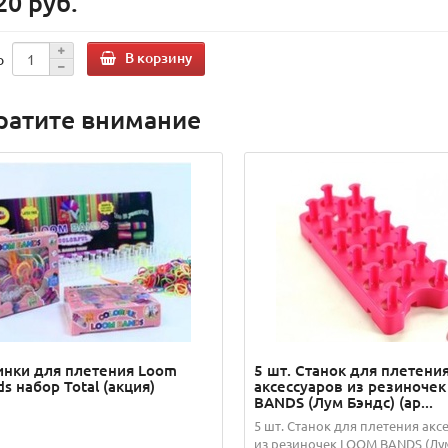
20 руб.
В корзину
о
ратите внимание
инки для плетения Loom
5 шт. Станок для плетени
s набор Total (акция)
аксессуаров из резиноче
BANDS (Лум Бэндс) (ар...
5 шт. Станок для плетения акс
из резиночек LOOM BANDS (Лу