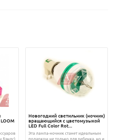
я
Новогодний светильник (ночник)
к LOOM
вращающийся с цветомузыкой
LED Full Color Rot...
ессуаров
Эта лампа-ночник станет идеальным
м Бэндс)
подарком не только для ребенка, но и