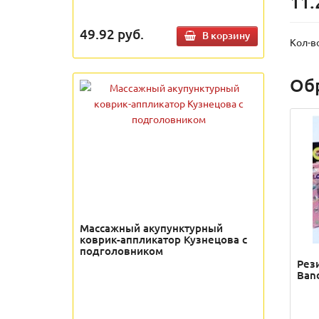
11.
49.92
руб.
В корзину
Кол-в
Об
Массажный акупунктурный
коврик-аппликатор Кузнецова с
подголовником
Рез
Band