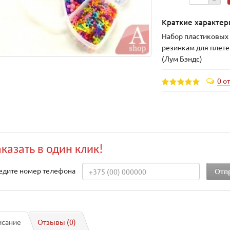
Краткие характер
Набор пластиковых 
резинкам для плете
(Лум Бэндс)
0 о
аказать в один клик!
едите номер телефона
исание
Отзывы (0)