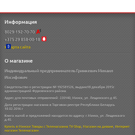
Информация
8029-192-70-70
+375 29 858-00-18
Карта сайта
О магазине
Индивидуальный предприниматель Гринкевич Михаил
Иосифович
Свидетельство о регистрации № 192581526, выдано18 декабря 2015г.
администрацией Фрунзенского района.
Адрес для почтовых отправлений: 220140, Минск, ул. Лещинского д 45.
Дата регистрации магазина в Торговом реестре Республики Беларусь
18.02.2016 г
Книга жалоб и предложений находится по адресу: г.Минск, ул. Лещинского
д.45.
Купить в Минске
Товары с Телемагазина TV-Shop
,
Магазин на диване
,
Интернет
магазин
Телемагазин