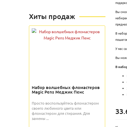
подарк
Вы смож
Хиты продаж
набирае
предназ
В набор
пошаго
У нас с
Вы може
В набо
Набор волшебных фломастеров
Magic Pens Меджик Пенс
Просто воспользуйтесь фломастером
своего любимого цвета или
33.
фломастером для стирания. Для
замены ...