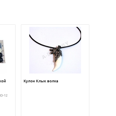
кой
Кулон Клык волка
HD-12