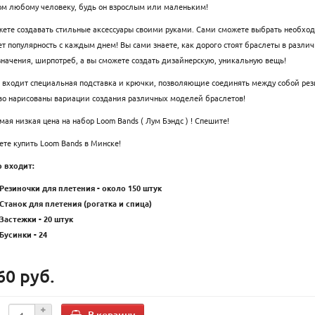
ом любому человеку, будь он взрослым или маленьким!
ете создавать стильные аксессуары своими руками. Сами сможете выбрать необходи
т популярность с каждым днем! Вы сами знаете, как дорого стоят браслеты в разли
начения, ширпотреб, а вы сможете создать дизайнерскую, уникальную вещь!
 входит специальная подставка и крючки, позволяющие соединять между собой рези
во нарисованы вариации создания различных моделей браслетов!
амая низкая цена на набор Loom Bands ( Лум Бэндс ) ! Спешите!
те купить Loom Bands в Минске!
р входит:
Резиночки для плетения - около 150 штук
Станок для плетения (рогатка и спица)
Застежки - 20 штук
Бусинки - 24
60 руб.
В корзину