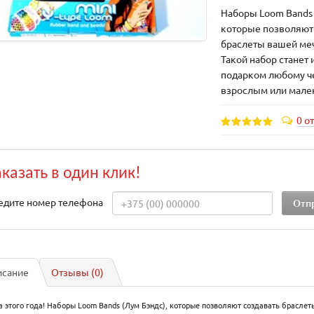
Наборы Loom Bands 
которые позволяют
браслеты вашей меч
Такой набор станет
подарком любому че
взрослым или мале
0 о
аказать в один клик!
едите номер телефона
исание
Отзывы (0)
 этого года! Наборы Loom Bands (Лум Бэндс), которые позволяют создавать брасле