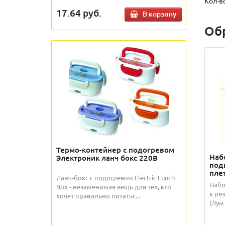
Кол-в
17.64
руб.
В корзину
Об
Термо-контейнер с подогревом
Наб
Электроник ланч бокс 220В
под
плет
Ланч-бокс с подогревом Electric Lunch
Набо
Box - незаменимая вещь для тех, кто
к ре
хочет правильно питатьс...
(Лум