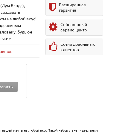
Расширенная
(Лум Бэндс),
гарантия
 создавать
ты на любой вкус!
Собственный
 идеальным
сервис-центр
ловеку, будь он
ньким!
Сотни довольных
клиентов
тзывов
ты вашей мечты на любой вкус! Такой набор станет идеальным