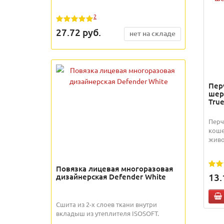
2
27.72
руб.
нет на складе
Пер
шер
Tru
Перч
коше
живо
Повязка лицевая многоразовая
13.
дизайнерская Defender White
Сшита из 2-х слоев ткани внутри
вкладыш из утеплителя ISOSOFT.