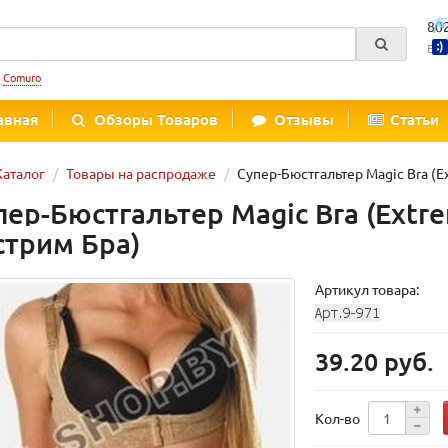
80
Вре
:
Comuro
авная
Обзоры Товаров
Отзывы
Статьи
Каталог
Товары на распродаже
Супер-Бюстгальтер Magic Bra (E
пер-Бюстгальтер Magic Bra (Extr
стрим Бра)
Артикул товара:
39.20 руб.
Кол-во