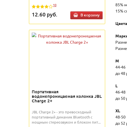
85% н
10
15% с
12.60
руб.
В корзину
Цвета
Марк
Разме
Разме
М
44-4
до 48
L
Портативная
46-4
водонепроницаемая колонка JBL
до 50
Charge 2+
XL
JBL Charge 2+ - это превосходный
48-5
портативный динамик Bluetooth с
мощным стереозвуком и блоком пит...
до 52