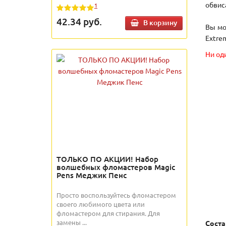
обвис
1
42.34
руб.
В корзину
Вы мо
Extrem
Ни од
ТОЛЬКО ПО АКЦИИ! Набор
волшебных фломастеров Magic
Pens Меджик Пенс
Просто воспользуйтесь фломастером
своего любимого цвета или
фломастером для стирания. Для
замены ...
Соста