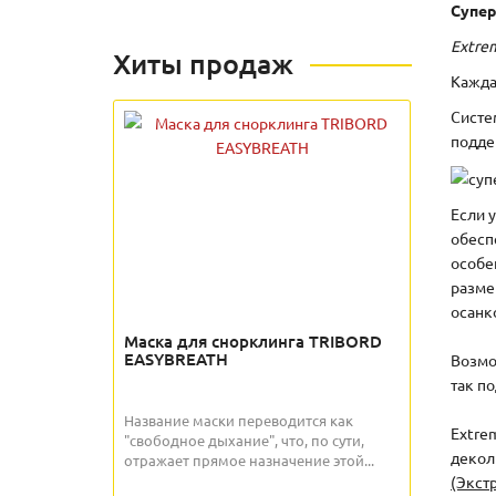
Супер
Extre
Хиты продаж
Кажда
Систе
подде
Если 
обесп
особе
разме
осанк
Маска для снорклинга TRIBORD
EASYBREATH
Возмо
так п
Название маски переводится как
Extre
"свободное дыхание", что, по сути,
декол
отражает прямое назначение этой...
(Экст