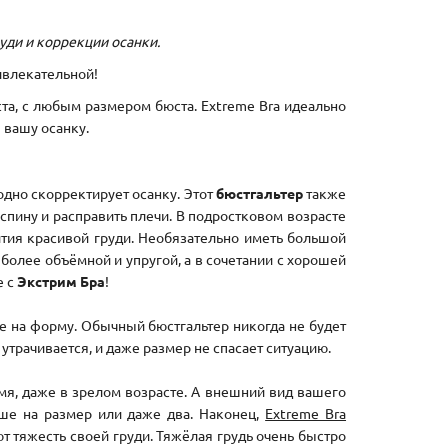
уди и коррекции осанки.
ивлекательной!
та, с любым размером бюста. Extreme Bra идеально
 вашу осанку.
одно скорректирует осанку. Этот
бюстгальтер
также
пину и расправить плечи. В подростковом возрасте
ития красивой груди. Необязательно иметь большой
 более объёмной и упругой, а в сочетании с хорошей
е с
Экстрим Бра
!
ие на форму. Обычный бюстгальтер никогда не будет
трачивается, и даже размер не спасает ситуацию.
мя, даже в зрелом возрасте. А внешний вид вашего
ьше на размер или даже два. Наконец,
Extreme Bra
 тяжесть своей груди. Тяжёлая грудь очень быстро