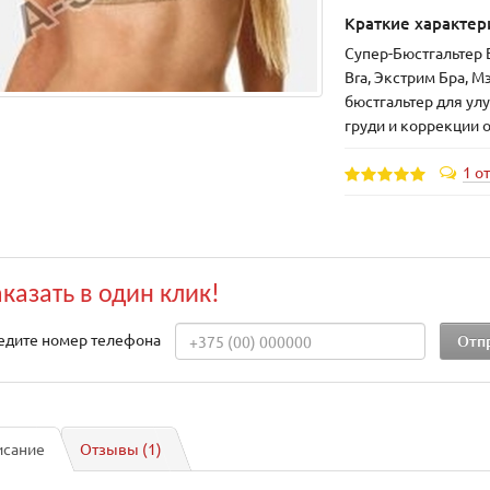
Краткие характер
Супер-Бюстгальтер 
Bra, Экстрим Бра, М
бюстгальтер для у
груди и коррекции 
1 о
аказать в один клик!
едите номер телефона
исание
Отзывы (1)