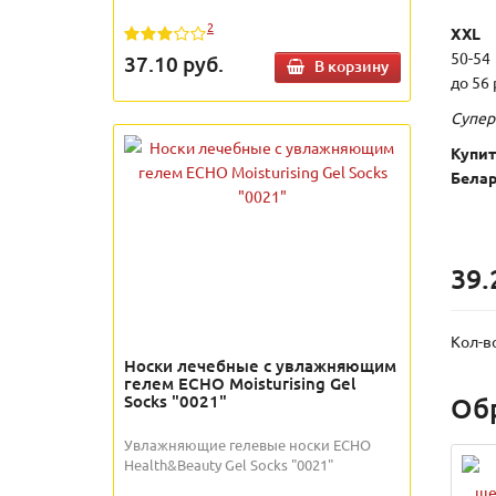
2
XXL
50-5
37.10
руб.
В корзину
до 56
Супер
Купит
Белар
39.
Кол-в
Носки лечебные с увлажняющим
гелем ECHO Moisturising Gel
Socks "0021"
Об
Увлажняющие гелевые носки ECHO
Health&Beauty Gel Socks "0021"