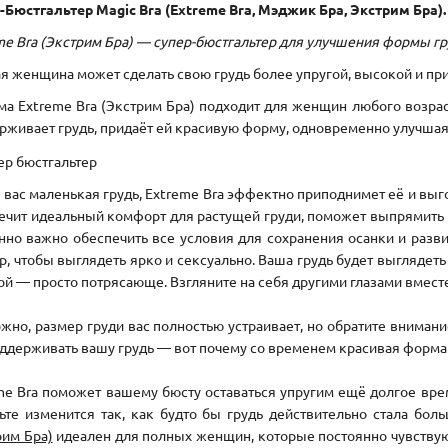
-Бюстгальтер Magic Bra (Extreme Bra, Мэджик Бра, Экстрим Бра).
me Bra (Экстрим Бра) — супер-бюстгальтер для улучшения формы гр
я женщина может сделать свою грудь более упругой, высокой и пр
ма Extreme Bra (Экстрим Бра) подходит для женщин любого возрас
рживает грудь, придаёт ей красивую форму, одновременно улучшая
у вас маленькая грудь, Extreme Bra эффектно приподнимет её и выг
ечит идеальный комфорт для растущей груди, поможет выпрямить с
нно важно обеспечить все условия для сохранения осанки и разв
р, чтобы выглядеть ярко и сексуально. Ваша грудь будет выглядеть
ой — просто потрясающе. Взгляните на себя другими глазами вмест
жно, размер груди вас полностью устраивает, но обратите вниман
оддерживать вашу грудь — вот почему со временем красивая форма у
me Bra поможет вашему бюсту оставаться упругим ещё долгое вре
ьте изменится так, как будто бы грудь действительно стала бол
рим Бра)
идеален для
полных женщин, которые постоянно чувствуют