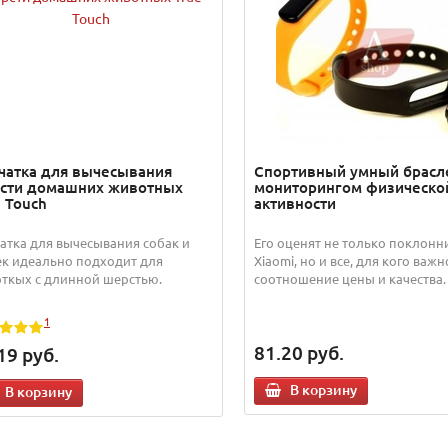
чатка для вычесывания
Спортивный умный брасле
сти домашних животных
мониторингом физическо
e Touch
активности
атка для вычесывания собак и
Его оценят не только поклонн
к идеально подходит для
Xiaomi, но и все, для кого важн
ткых с длинной шерстью.
соотношение цены и качества. 
1
81.20
руб.
19
руб.
В корзину
В корзину