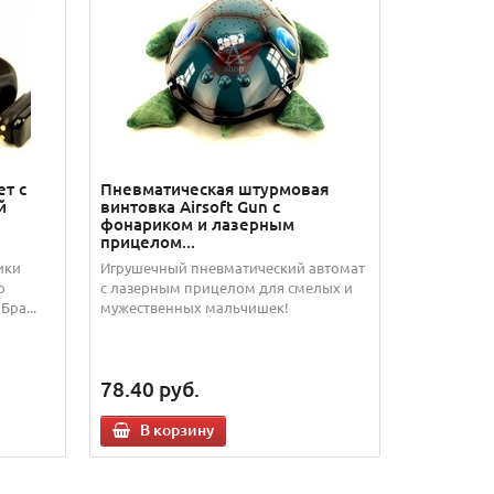
т с
Пневматическая штурмовая
й
винтовка Airsoft Gun с
фонариком и лазерным
прицелом...
ики
Игрушечный пневматический автомат
о
с лазерным прицелом для смелых и
Бра...
мужественных мальчишек!
78.40
руб.
В корзину