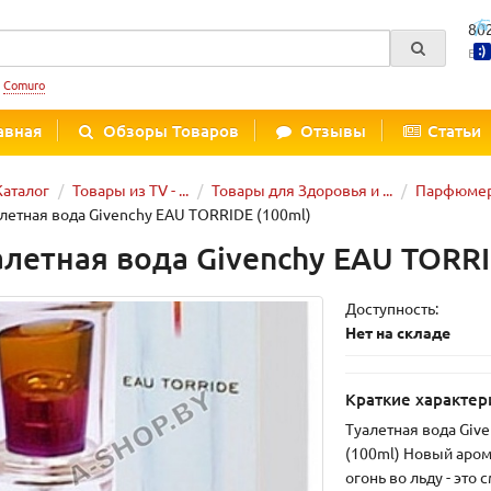
80
Вре
:
Comuro
авная
Обзоры Товаров
Отзывы
Статьи
Каталог
Товары из TV - ...
Товары для Здоровья и ...
Парфюмер
летная вода Givenchy EAU TORRIDE (100ml)
алетная вода Givenchy EAU TORRI
Доступность:
Нет на складе
Краткие характер
Туалетная вода Giv
(100ml) Новый аром
огонь во льду - это