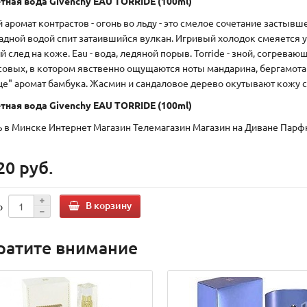
тная вода Givenchy EAU TORRIDE (100ml)
 аромат контрастов - огонь во льду - это смелое сочетание застывш
адной водой спит затаившийся вулкан. Игривый холодок смеяется
й след на коже. Eau - вода, ледяной порыв. Torride - зной, согрев
совых, в котором явственно ощущаются ноты мандарина, бергамот
це" аромат бамбука. Жасмин и сандаловое дерево окутывают кож
тная вода Givenchy EAU TORRIDE (100ml)
ь в Минске Интернет Магазин Телемагазин Магазин на Диване Пар
20 руб.
В корзину
о
ратите внимание