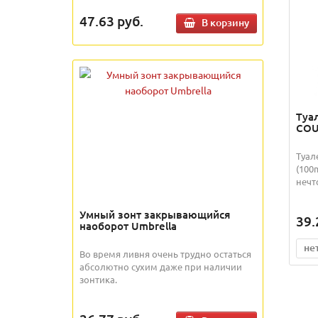
47.63
руб.
В корзину
Туа
COU
Туал
(100
нечт
Умный зонт закрывающийся
39.
наоборот Umbrella
не
Во время ливня очень трудно остаться
абсолютно сухим даже при наличии
зонтика.