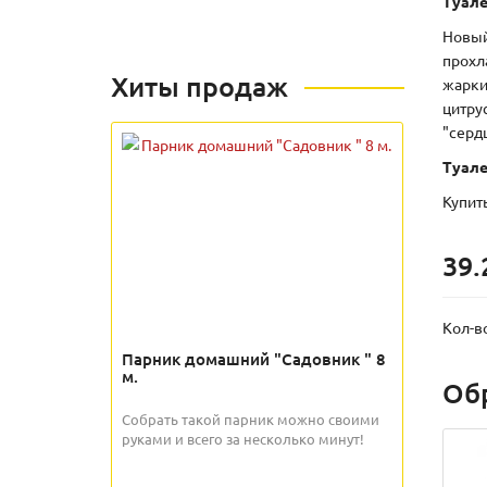
Туале
Новый
прохл
Хиты продаж
жарки
цитру
"серд
Туале
Купит
39.
Кол-в
Парник домашний "Садовник " 8
м.
Об
Собрать такой парник можно своими
руками и всего за несколько минут!