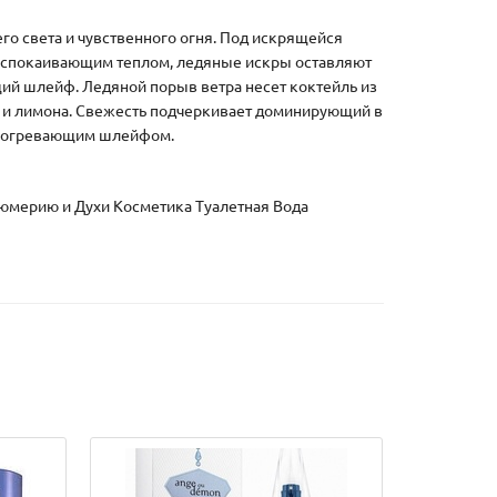
его света и чувственного огня. Под искрящейся
 успокаивающим теплом, ледяные искры оставляют
ающий шлейф. Ледяной порыв ветра несет коктейль из
а и лимона. Свежесть подчеркивает доминирующий в
у согревающим шлейфом.
фюмерию и Духи Косметика Туалетная Вода