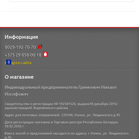
Информация
8029-192-70-70
+375 29 858-00-18
Карта сайта
О магазине
Индивидуальный предприниматель Гринкевич Михаил
Иосифович
Свидетельство о регистрации № 192581526, выдано18 декабря 2015г.
администрацией Фрунзенского района.
Адрес для почтовых отправлений: 220140, Минск, ул. Лещинского д 45.
Дата регистрации магазина в Торговом реестре Республики Беларусь
18.02.2016 г
Книга жалоб и предложений находится по адресу: г.Минск, ул. Лещинского
д.45.