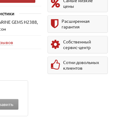
Самые низкие
цены
истики
Расширенная
ARINE GEMS H2388,
гарантия
сон
Собственный
тзывов
сервис-центр
Сотни довольных
клиентов