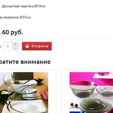
. - Десертная тарелка Ø19см
до овальное Ø35см
.60 руб.
В корзину
о
ратите внимание