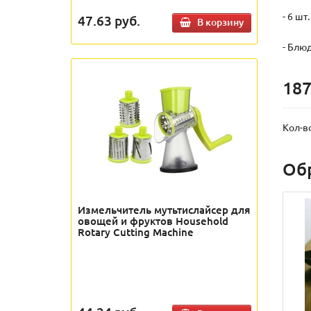
- 6 шт
47.63
руб.
В корзину
- Блю
187
Кол-в
Об
Измельчитель мутьтислайсер для
овощей и фруктов Household
Rotary Cutting Machine