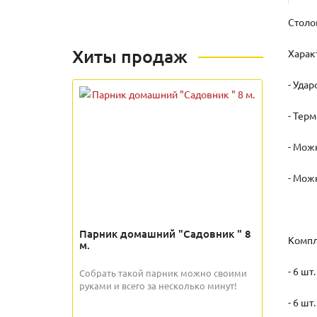
Столо
Хиты продаж
Харак
- Уда
- Тер
- Мож
- Мож
Парник домашний "Садовник " 8
Компл
м.
- 6 шт
Собрать такой парник можно своими
руками и всего за несколько минут!
- 6 шт