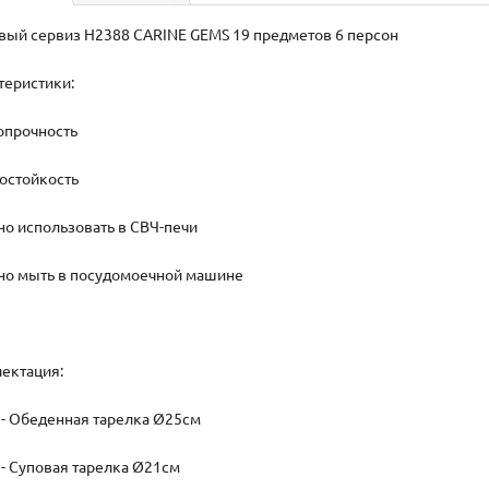
вый сервиз H2388 CARINE GEMS 19 предметов 6 персон
теристики:
ропрочность
мостойкость
но использовать в СВЧ-печи
но мыть в посудомоечной машине
ектация:
. - Обеденная тарелка Ø25см
. - Суповая тарелка Ø21см