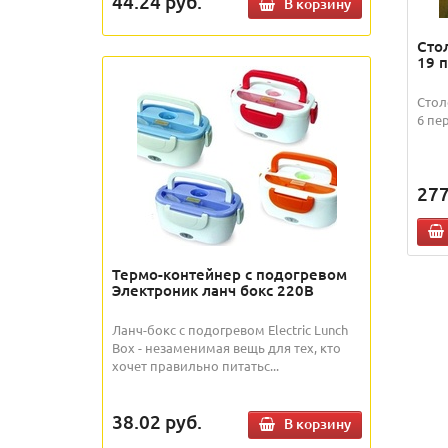
44.24
руб.
В корзину
Сто
19 п
Стол
6 пе
277
Термо-контейнер с подогревом
Электроник ланч бокс 220В
Ланч-бокс с подогревом Electric Lunch
Box - незаменимая вещь для тех, кто
хочет правильно питатьс...
38.02
руб.
В корзину