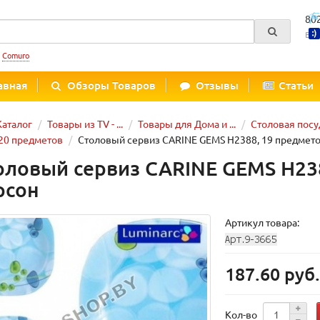
80
Вре
:
Comuro
авная
Обзоры Товаров
Отзывы
Статьи
Каталог
Товары из TV - ...
Товары для Дома и ...
Столовая посу
20 предметов
Столовый сервиз CARINE GEMS H2388, 19 предмето
оловый сервиз CARINE GEMS H238
рсон
Артикул товара:
187.60 руб
Кол-во