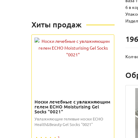
ваза 1
6 в к
Упаков
Издели
Хиты продаж
196
Кол-в
Об
Носки лечебные с увлажняющим
гелем ECHO Moisturising Gel
Socks "0021"
Увлажняющие гелевые носки ECHO
Health&Beauty Gel Socks "0021"
2