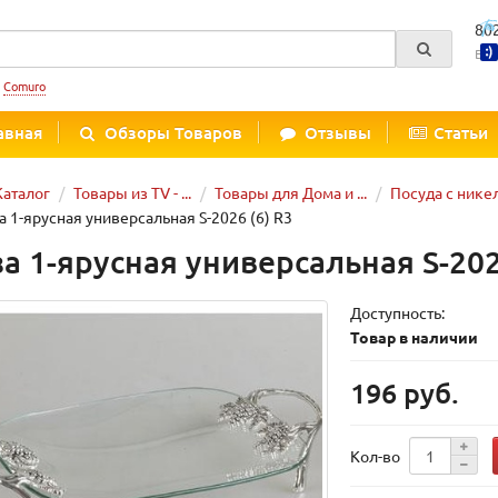
80
Вре
:
Comuro
авная
Обзоры Товаров
Отзывы
Статьи
Каталог
Товары из TV - ...
Товары для Дома и ...
Посуда с ник
а 1-ярусная универсальная S-2026 (6) R3
за 1-ярусная универсальная S-202
Доступность:
Товар в наличии
196 руб.
Кол-во