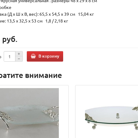
-ярусная универсальная : размеры 48 х 29 х 8 см
оробке
ка (Д х Ш х В, вес): 65,5 x 54,5 x 39 см 15,04 кг
е: 13,5 x 32,5 x 53 см 1,8 / 2,18 кг
 руб.
В корзину
о
ратите внимание