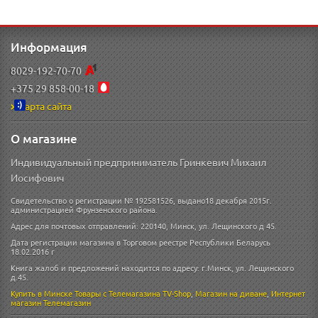
Информация
8029-192-70-70
+375 29 858-00-18
Карта сайта
О магазине
Индивидуальный предприниматель Гринкевич Михаил
Иосифович
Свидетельство о регистрации № 192581526, выдано18 декабря 2015г.
администрацией Фрунзенского района.
Адрес для почтовых отправлений: 220140, Минск, ул. Лещинского д 45.
Дата регистрации магазина в Торговом реестре Республики Беларусь
18.02.2016 г
Книга жалоб и предложений находится по адресу: г.Минск, ул. Лещинского
д.45.
Купить в Минске
Товары с Телемагазина TV-Shop
,
Магазин на диване
,
Интернет
магазин
Телемагазин