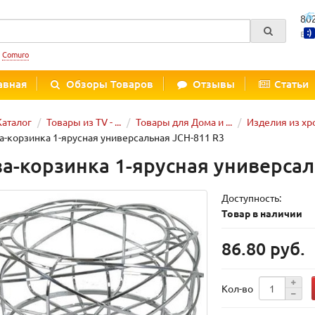
80
Вре
:
Comuro
авная
Обзоры Товаров
Отзывы
Статьи
Каталог
Товары из TV - ...
Товары для Дома и ...
Изделия из х
а-корзинка 1-ярусная универсальная JCH-811 R3
за-корзинка 1-ярусная универсал
Доступность:
Товар в наличии
86.80 руб.
Кол-во