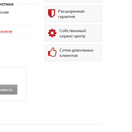
истики
Расширенная
усная
гарантия
Собственный
тзывов
сервис-центр
Сотни довольных
клиентов