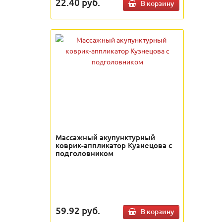
22.40
руб.
В корзину
Массажный акупунктурный
коврик-аппликатор Кузнецова с
подголовником
59.92
руб.
В корзину