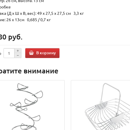
р: 26 см, высота: 13 см
оробке
ка (Д х Ш х В, вес): 49 x 27,5 x 27,5 см 3,3 кг
е: 26 x 13см 0,685 / 0,7 кг
80 руб.
В корзину
о
ратите внимание