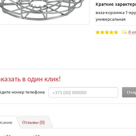
Краткие характер
ваза-корзинка 1-яр
универсальная
0 о
аказать в один клик!
едите номер телефона
исание
Отзывы (0)