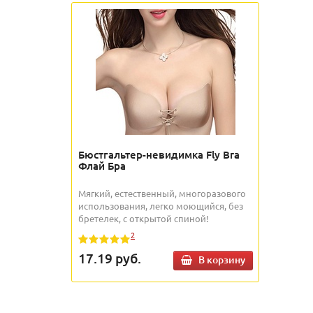
Бюстгальтер-невидимка Fly Bra
Флай Бра
Мягкий, естественный, многоразового
использования, легко моющийся, без
бретелек, с открытой спиной!
2
17.19
руб.
В корзину