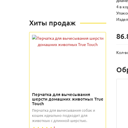
диамет
4 в к
Упаков
Издели
Хиты продаж
86.
Кол-в
Об
Перчатка для вычесывания
шерсти домашних животных True
Touch
Перчатка для вычесывания собак и
кошек идеально подходит для
животкых с длинной шерстью.
1