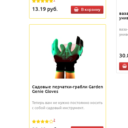
13.19
руб.
В корзину
ваз
уни
ваза
унив
30.
Садовые перчатки-грабли Garden
Genie Gloves
Теперь вам не нужно постоянно носить
с собой садовый инструмент.
2