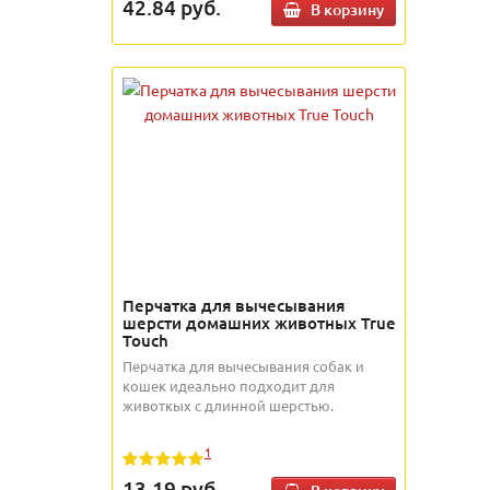
42.84
руб.
В корзину
Перчатка для вычесывания
шерсти домашних животных True
Touch
Перчатка для вычесывания собак и
кошек идеально подходит для
животкых с длинной шерстью.
1
13.19
руб.