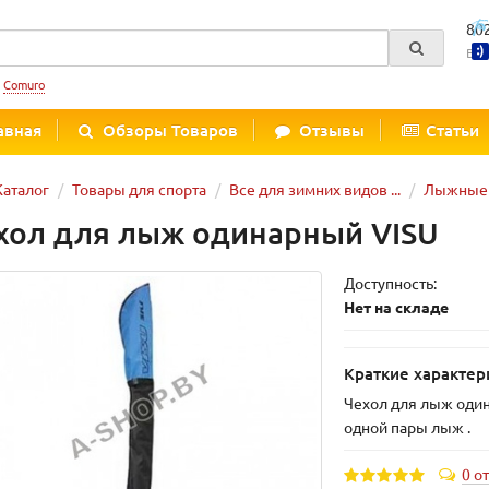
80
Вре
:
Comuro
авная
Обзоры Товаров
Отзывы
Статьи
Каталог
Товары для спорта
Все для зимних видов ...
Лыжные 
хол для лыж одинарный VISU
Доступность:
Нет на складе
Краткие характер
Чехол для лыж оди
одной пары лыж .
0 о