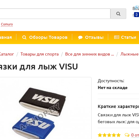
80
Вре
:
Comuro
авная
Обзоры Товаров
Отзывы
Статьи
Каталог
Товары для спорта
Все для зимних видов ...
Лыжные 
язки для лыж VISU
Доступность:
Нет на складе
Краткие характер
Связки для лыж VIS
беговых лыж: для о
0 о