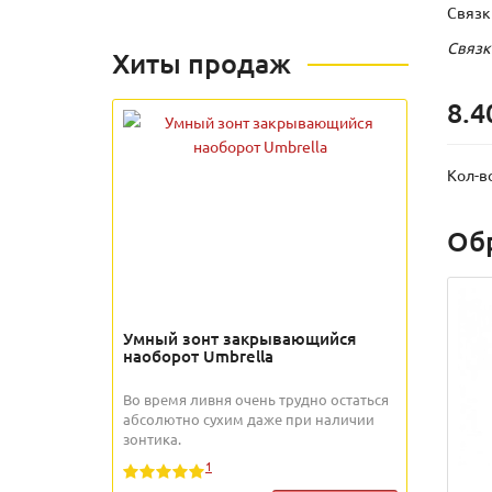
Связк
Связк
Хиты продаж
8.4
Кол-в
Об
Умный зонт закрывающийся
наоборот Umbrella
Во время ливня очень трудно остаться
абсолютно сухим даже при наличии
зонтика.
1