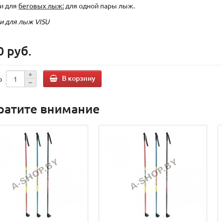
и для
беговых лыж:
для одной пары лыж.
и для лыж VISU
0 руб.
В корзину
о
ратите внимание