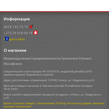
Информация
8029-192-70-70
+375 29 858-00-18
Карта сайта
О магазине
Индивидуальный предприниматель Гринкевич Михаил
Иосифович
Свидетельство о регистрации № 192581526, выдано18 декабря 2015г.
администрацией Фрунзенского района.
Адрес для почтовых отправлений: 220140, Минск, ул. Лещинского д 45.
Дата регистрации магазина в Торговом реестре Республики Беларусь
18.02.2016 г
Книга жалоб и предложений находится по адресу: г.Минск, ул. Лещинского
д.45.
Купить в Минске
Товары с Телемагазина TV-Shop
,
Магазин на диване
,
Интернет
магазин
Телемагазин