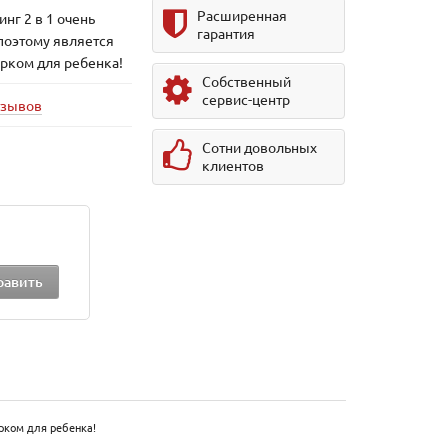
Расширенная
нг 2 в 1 очень
гарантия
поэтому является
рком для ребенка!
Собственный
сервис-центр
тзывов
Сотни довольных
клиентов
рком для ребенка!