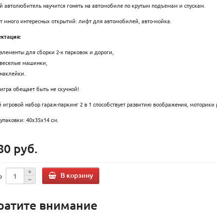
 автолюбитель научится гонять на автомобиле по крутым подъемам и спускам.
т много интересных открытий: лифт для автомобилей, авто-мойка.
ктация:
элементы для сборки 2-х парковок и дороги,
веселые машинки,
наклейки.
 игра обещает быть не скучной!
 игровой набор гараж-паркинг 2 в 1 способствует развитию воображения, моторики 
упаковки: 40x35x14 см.
80 руб.
В корзину
о
ратите внимание