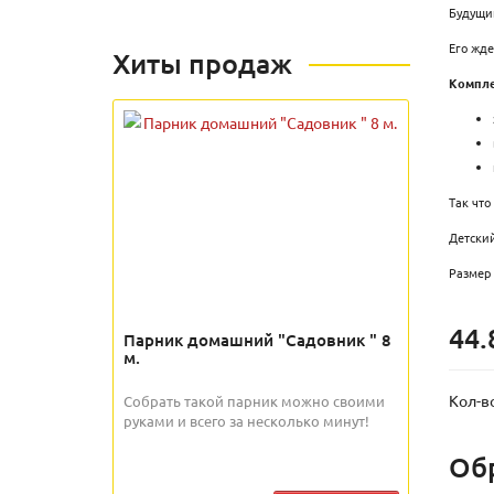
Будущий
Его жде
Хиты продаж
Компле
Так что
Детский
Размер 
44.
Парник домашний "Садовник " 8
м.
Кол-в
Собрать такой парник можно своими
руками и всего за несколько минут!
Об