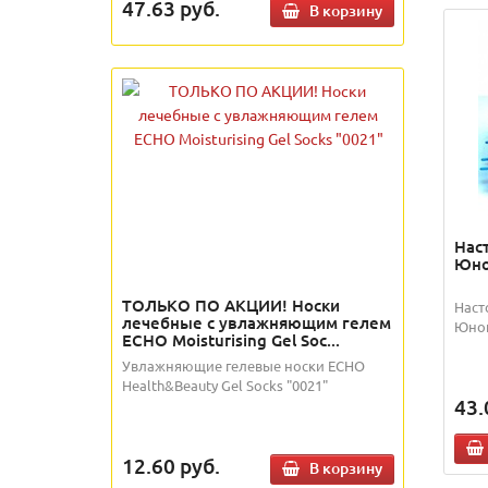
47.63
руб.
В корзину
Нас
Юно
ТОЛЬКО ПО АКЦИИ! Носки
Наст
лечебные с увлажняющим гелем
Юнош
ECHO Moisturising Gel Soc...
Увлажняющие гелевые носки ECHO
Health&Beauty Gel Socks "0021"
43.
12.60
руб.
В корзину