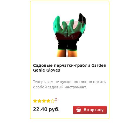
Садовые перчатки-грабли Garden
Genie Gloves
Теперь вам не нужно постоянно носить
с собой садовый инструмент.
2
22.40
руб.
В корзину