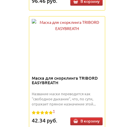
96.46
руб.
В корзину
Маска для снорклинга TRIBORD
EASYBREATH
Название маски переводится как
"свободное дыхание", что, по сути,
отражает прямое назначение этой...
1
42.34
руб.
В корзину