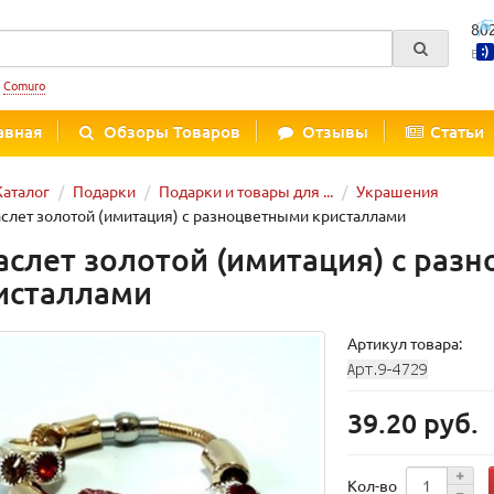
80
Вре
:
Comuro
авная
Обзоры Товаров
Отзывы
Статьи
Каталог
Подарки
Подарки и товары для ...
Украшения
слет золотой (имитация) с разноцветными кристаллами
аслет золотой (имитация) с раз
исталлами
Артикул товара:
39.20 руб.
Кол-во