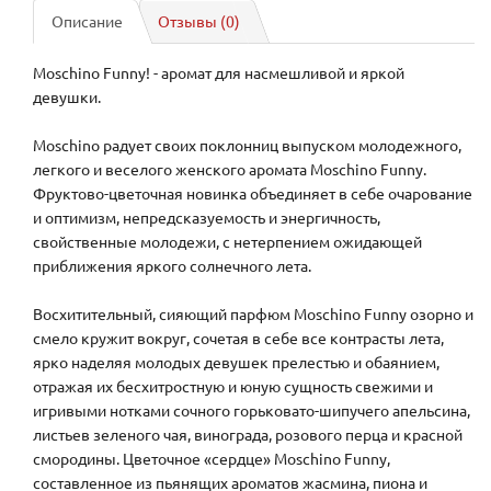
Описание
Отзывы (0)
Moschino Funny! - аромат для насмешливой и яркой
девушки.
Moschino радует своих поклонниц выпуском молодежного,
легкого и веселого женского аромата Moschino Funny.
Фруктово-цветочная новинка объединяет в себе очарование
и оптимизм, непредсказуемость и энергичность,
свойственные молодежи, с нетерпением ожидающей
приближения яркого солнечного лета.
Восхитительный, сияющий парфюм Moschino Funny озорно и
смело кружит вокруг, сочетая в себе все контрасты лета,
ярко наделяя молодых девушек прелестью и обаянием,
отражая их бесхитростную и юную сущность свежими и
игривыми нотками сочного горьковато-шипучего апельсина,
листьев зеленого чая, винограда, розового перца и красной
смородины. Цветочное «сердце» Moschino Funny,
составленное из пьянящих ароматов жасмина, пиона и