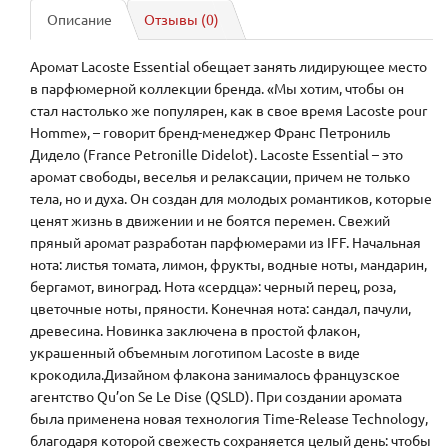
Описание
Отзывы (0)
Аромат Lacoste Essential обещает занять лидирующее место
в парфюмерной коллекции бренда. «Мы хотим, чтобы он
стал настолько же популярен, как в свое время Lacoste pour
Homme», – говорит бренд-менеджер Франс Петрониль
Дидело (France Petronille Didelot). Lacoste Essential – это
аромат свободы, веселья и релаксации, причем не только
тела, но и духа. Он создан для молодых романтиков, которые
ценят жизнь в движении и не боятся перемен. Свежий
пряный аромат разработан парфюмерами из IFF. Начальная
нота: листья томата, лимон, фрукты, водные ноты, мандарин,
бергамот, виноград. Нота «сердца»: черный перец, роза,
цветочные ноты, пряности. Конечная нота: сандал, пачули,
древесина. Новинка заключена в простой флакон,
украшенный объемным логотипом Lacoste в виде
крокодила.Дизайном флакона занималось французское
агентство Qu’on Se Le Dise (QSLD). При создании аромата
была применена новая технология Time-Release Technology,
благодаря которой свежесть сохраняется целый день: чтобы